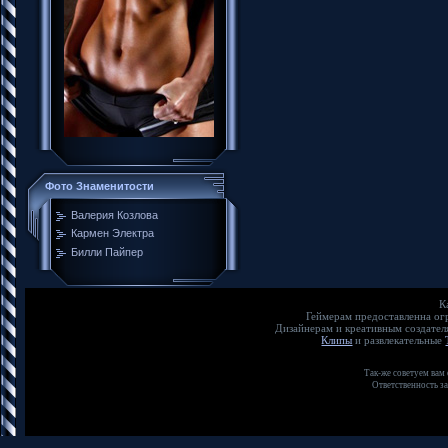
Фото Знаменитости
Валерия Козлова
Кармен Электра
Билли Пайпер
К
Геймерам предоставленна о
Дизайнерам и креативным создате
Клипы
и развлекательные
Так-же советуем вам
Ответственность з