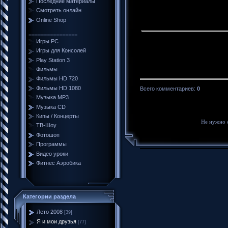
Последние материалы
Смотреть онлайн
Online Shop
================
Игры PC
Игры для Консолей
Play Station 3
Фильмы
Фильмы HD 720
Фильмы HD 1080
Всего комментариев
:
0
Музыка MP3
Музыка CD
Кипы / Концерты
Не нужно 
ТВ-Шоу
Фотошоп
Программы
Видео уроки
Фитнес Аэробика
Категории раздела
Лето 2008
[39]
Я и мои друзья
[77]