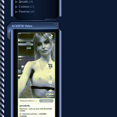
Дизайн
[36]
Съёмки
[17]
Ранетки
[96]
AI NSFW Video