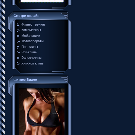
Смотри онлайн
Фитнес тренинг
Компьютеры
Мобильники
Фотоаппараты
Поп-клипы
Рок-клипы
Dance-клипы
Хип-Хоп клипы
Фитнес Видео