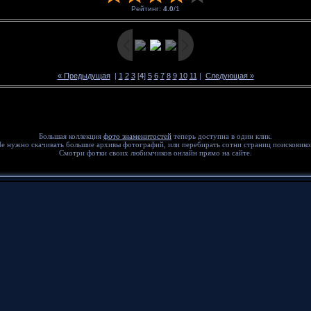
Рейтинг
:
4.0
/
1
« Предыдущая
|
1
2
3
[
4
]
5
6
7
8
9
10
11
|
Следующая »
Большая коллекция
фото знаменитостей
теперь доступна в один клик.
е нужно скачивать большие архивы фотографий, или перебирать сотни страниц поисковико
Смотри фотки своих любимчиков онлайн прямо на сайте.