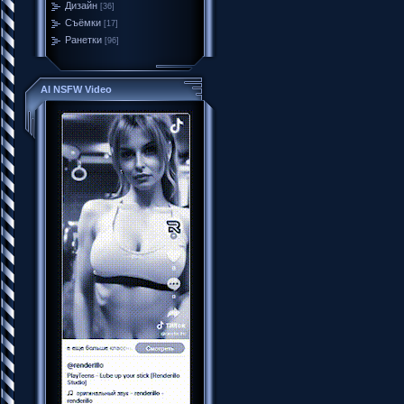
Дизайн
[36]
Съёмки
[17]
Ранетки
[96]
AI NSFW Video