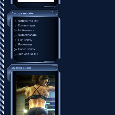
Смотри онлайн
Фитнес тренинг
Компьютеры
Мобильники
Фотоаппараты
Поп-клипы
Рок-клипы
Dance-клипы
Хип-Хоп клипы
Фитнес Видео