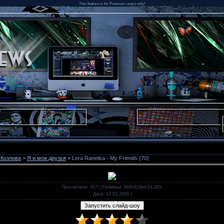
This feature is for Premium users only!
 Козлова
»
Я и мои друзья
» Lera Ranetka - My Friends (70)
Просмотров
: 817 |
Размеры
: 360x419px/24.2Kb
Дата
: 12.03.2009
|