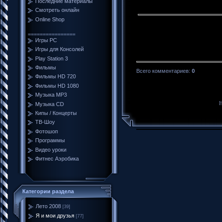
Последние материалы
Смотреть онлайн
Online Shop
================
Игры PC
Игры для Консолей
Play Station 3
Фильмы
Всего комментариев
:
0
Фильмы HD 720
Фильмы HD 1080
Музыка MP3
Н
Музыка CD
Кипы / Концерты
ТВ-Шоу
Фотошоп
Программы
Видео уроки
Фитнес Аэробика
Категории раздела
Лето 2008
[39]
Я и мои друзья
[77]