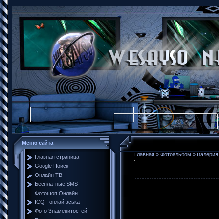
Меню сайта
Главная
»
Фотоальбом
»
Валерия
Главная страница
Google Поиск
Онлайн ТВ
Бесплатные SMS
Фотошоп Онлайн
ICQ - онлай аська
Фото Знаменитостей