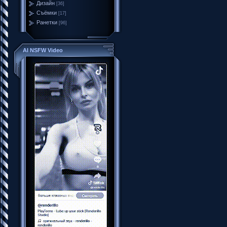
Дизайн
[36]
Съёмки
[17]
Ранетки
[96]
AI NSFW Video