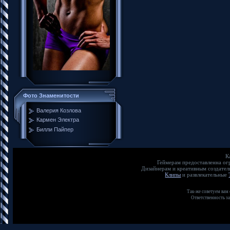
Фото Знаменитости
Валерия Козлова
Кармен Электра
Билли Пайпер
К
Геймерам предоставленна о
Дизайнерам и креативным создате
Клипы
и развлекательные
Так-же советуем вам
Ответственность з