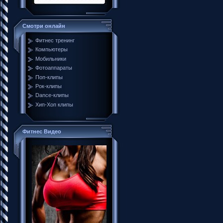
Смотри онлайн
Фитнес тренинг
Компьютеры
Мобильники
Фотоаппараты
Поп-клипы
Рок-клипы
Dance-клипы
Хип-Хоп клипы
Фитнес Видео