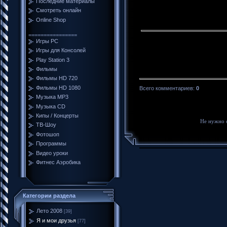
Последние материалы
Смотреть онлайн
Online Shop
================
Игры PC
Игры для Консолей
Play Station 3
Фильмы
Фильмы HD 720
Фильмы HD 1080
Всего комментариев
:
0
Музыка MP3
Музыка CD
Кипы / Концерты
Не нужно 
ТВ-Шоу
Фотошоп
Программы
Видео уроки
Фитнес Аэробика
Категории раздела
Лето 2008
[39]
Я и мои друзья
[77]