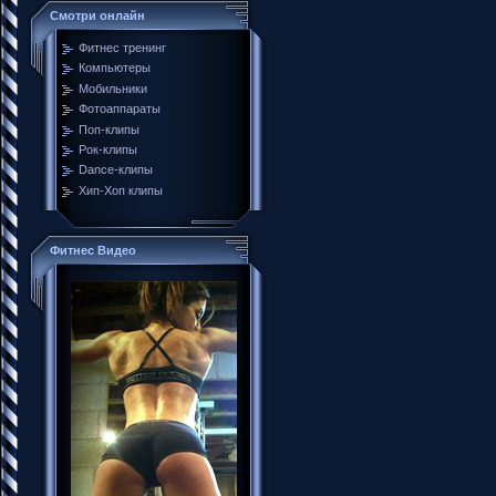
Смотри онлайн
Фитнес тренинг
Компьютеры
Мобильники
Фотоаппараты
Поп-клипы
Рок-клипы
Dance-клипы
Хип-Хоп клипы
Фитнес Видео