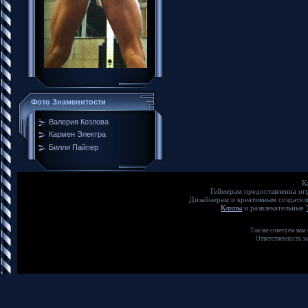
Фото Знаменитости
Валерия Козлова
Кармен Электра
Билли Пайпер
К
Геймерам предоставленна о
Дизайнерам и креативным создате
Клипы
и развлекательные
Так-же советуем вам
Ответственность з