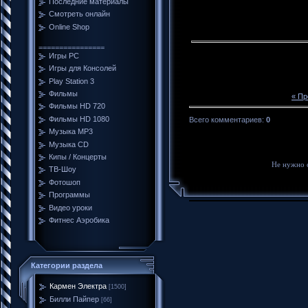
Последние материалы
Смотреть онлайн
Online Shop
================
Игры PC
Игры для Консолей
Play Station 3
Фильмы
« П
Фильмы HD 720
Фильмы HD 1080
Всего комментариев
:
0
Музыка MP3
Музыка CD
Кипы / Концерты
Не нужно 
ТВ-Шоу
Фотошоп
Программы
Видео уроки
Фитнес Аэробика
Категории раздела
Кармен Электра
[1500]
Билли Пайпер
[66]