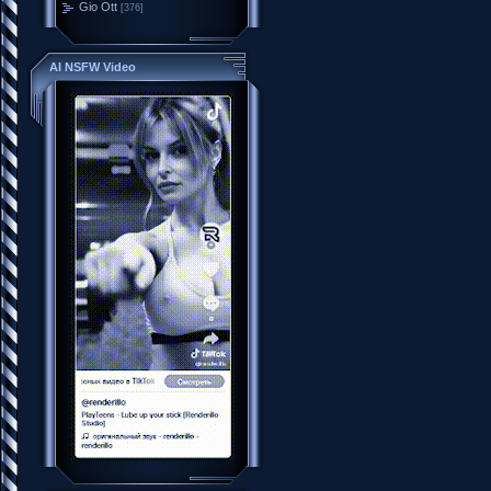
Gio Ott
[376]
AI NSFW Video