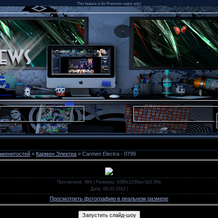
This feature is for Premium users only!
аменитостей
»
Кармен Электра
» Carmen Electra - 0799
Просмотров
: 684 |
Размеры
: 1080x1530px/116.5Kb
Дата
: 08.03.2012
|
Просмотреть фотографию в реальном размере