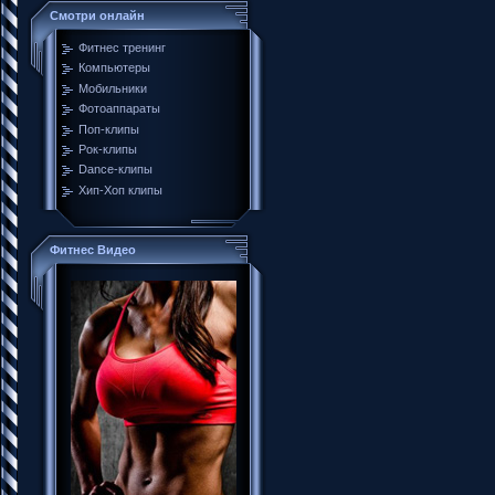
Смотри онлайн
Фитнес тренинг
Компьютеры
Мобильники
Фотоаппараты
Поп-клипы
Рок-клипы
Dance-клипы
Хип-Хоп клипы
Фитнес Видео