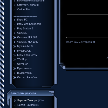
Последние материалы
Смотреть онлайн
Online Shop
================
Игры PC
Игры для Консолей
Play Station 3
Фильмы
Фильмы HD 720
Фильмы HD 1080
Всего комментариев
:
0
Музыка MP3
Музыка CD
Кипы / Концерты
Н
ТВ-Шоу
Фотошоп
Программы
Видео уроки
Фитнес Аэробика
Категории раздела
Кармен Электра
[1500]
Билли Пайпер
[66]