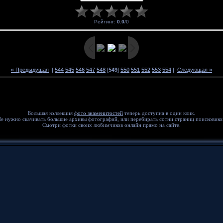
Рейтинг
:
0.0
/
0
« Предыдущая
|
544
545
546
547
548
[
549
]
550
551
552
553
554
|
Следующая »
Большая коллекция
фото знаменитостей
теперь доступна в один клик.
е нужно скачивать большие архивы фотографий, или перебирать сотни страниц поисковико
Смотри фотки своих любимчиков онлайн прямо на сайте.