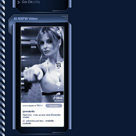
Gio Ott
[376]
AI NSFW Video