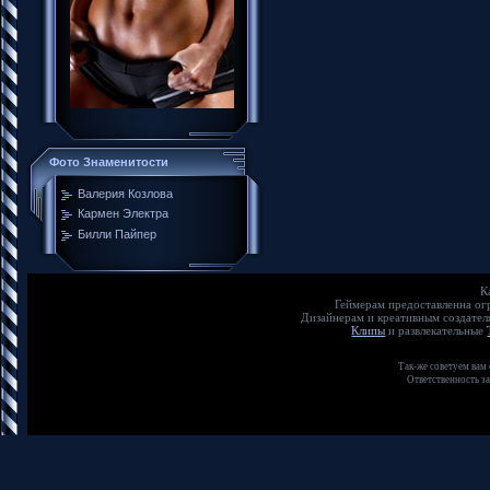
Фото Знаменитости
Валерия Козлова
Кармен Электра
Билли Пайпер
К
Геймерам предоставленна о
Дизайнерам и креативным создате
Клипы
и развлекательные
Так-же советуем вам
Ответственность з