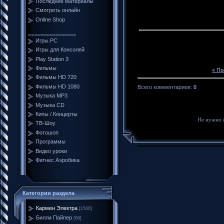
Последние материалы
Смотреть онлайн
Online Shop
================
Игры PC
Игры для Консолей
Play Station 3
Фильмы
« П
Фильмы HD 720
Фильмы HD 1080
Всего комментариев
:
0
Музыка MP3
Музыка CD
Кипы / Концерты
Не нужно 
ТВ-Шоу
Фотошоп
Программы
Видео уроки
Фитнес Аэробика
Категории раздела
Кармен Электра
[1500]
Билли Пайпер
[66]