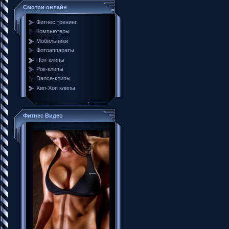
Смотри онлайн
Фитнес тренинг
Компьютеры
Мобильники
Фотоаппараты
Поп-клипы
Рок-клипы
Dance-клипы
Хип-Хоп клипы
Фитнес Видео