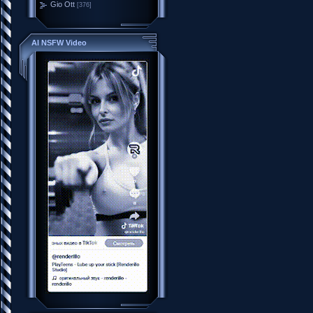
Gio Ott
[376]
AI NSFW Video