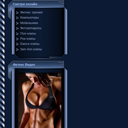
Смотри онлайн
Фитнес тренинг
Компьютеры
Мобильники
Фотоаппараты
Поп-клипы
Рок-клипы
Dance-клипы
Хип-Хоп клипы
Фитнес Видео