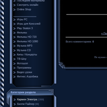
Последние материалы
Смотреть онлайн
Online Shop
================
Игры PC
Игры для Консолей
Play Station 3
Фильмы
« П
Фильмы HD 720
Фильмы HD 1080
Всего комментариев
:
0
Музыка MP3
Музыка CD
Кипы / Концерты
Не нужно 
ТВ-Шоу
Фотошоп
Программы
Видео уроки
Фитнес Аэробика
Категории раздела
Кармен Электра
[1500]
Билли Пайпер
[66]