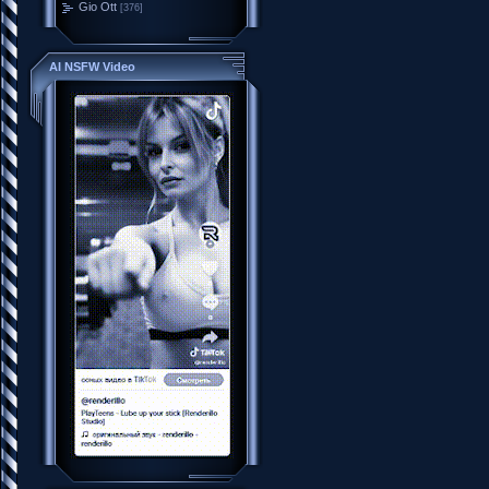
Gio Ott
[376]
AI NSFW Video