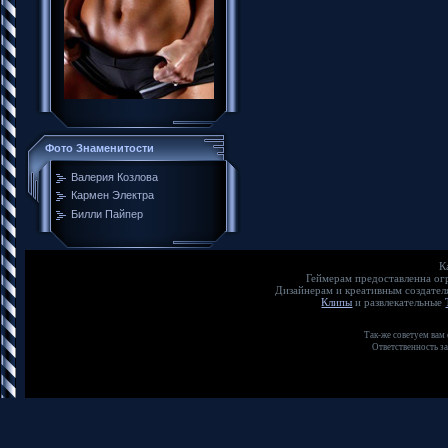
Фото Знаменитости
Валерия Козлова
Кармен Электра
Билли Пайпер
К
Геймерам предоставленна о
Дизайнерам и креативным создате
Клипы
и развлекательные
Так-же советуем вам
Ответственность з