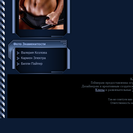
Фото Знаменитости
Валерия Козлова
Кармен Электра
Билли Пайпер
К
Геймерам предоставленна о
Дизайнерам и креативным создате
Клипы
и развлекательные
Так-же советуем вам
Ответственность з