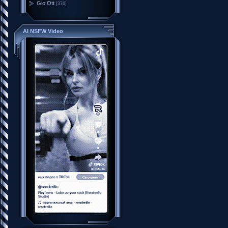
Gio Ott
[376]
AI NSFW Video