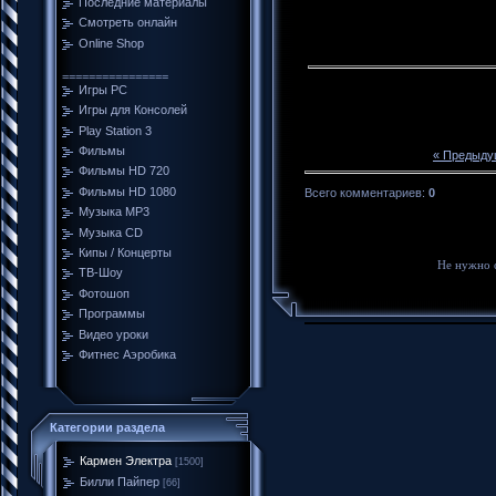
Последние материалы
Смотреть онлайн
Online Shop
================
Игры PC
Игры для Консолей
Play Station 3
Фильмы
« Предыду
Фильмы HD 720
Фильмы HD 1080
Всего комментариев
:
0
Музыка MP3
Музыка CD
Кипы / Концерты
Не нужно 
ТВ-Шоу
Фотошоп
Программы
Видео уроки
Фитнес Аэробика
Категории раздела
Кармен Электра
[1500]
Билли Пайпер
[66]