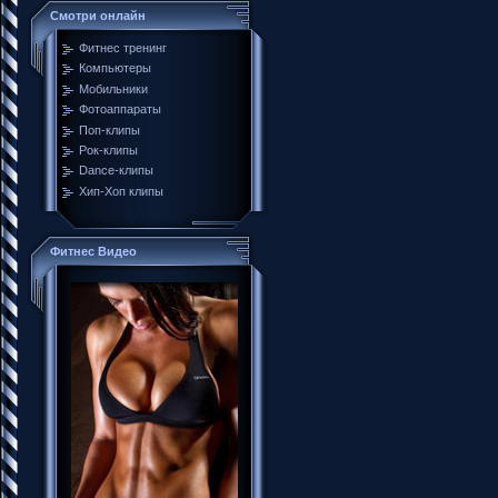
Смотри онлайн
Фитнес тренинг
Компьютеры
Мобильники
Фотоаппараты
Поп-клипы
Рок-клипы
Dance-клипы
Хип-Хоп клипы
Фитнес Видео