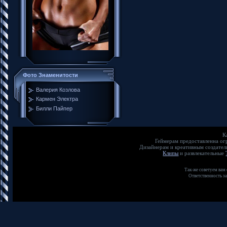
Фото Знаменитости
Валерия Козлова
Кармен Электра
Билли Пайпер
К
Геймерам предоставленна о
Дизайнерам и креативным создате
Клипы
и развлекательные
Так-же советуем вам
Ответственность з