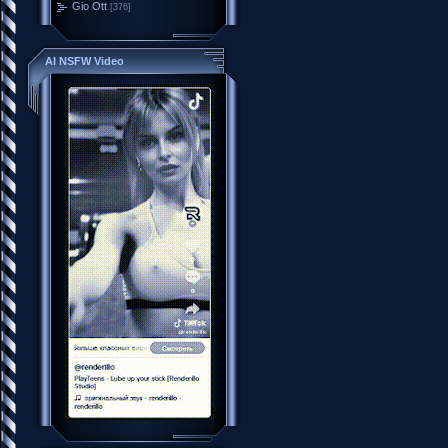
Gio Ott
[376]
AI NSFW Video