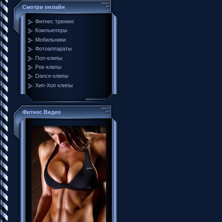
Смотри онлайн
Фитнес тренинг
Компьютеры
Мобильники
Фотоаппараты
Поп-клипы
Рок-клипы
Dance-клипы
Хип-Хоп клипы
Фитнес Видео