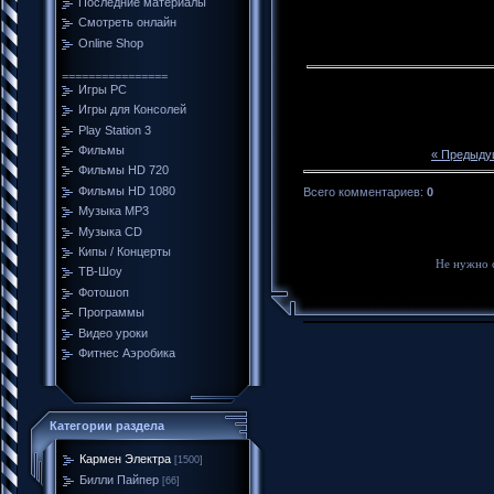
Последние материалы
Смотреть онлайн
Online Shop
================
Игры PC
Игры для Консолей
Play Station 3
Фильмы
« Предыду
Фильмы HD 720
Фильмы HD 1080
Всего комментариев
:
0
Музыка MP3
Музыка CD
Кипы / Концерты
Не нужно 
ТВ-Шоу
Фотошоп
Программы
Видео уроки
Фитнес Аэробика
Категории раздела
Кармен Электра
[1500]
Билли Пайпер
[66]