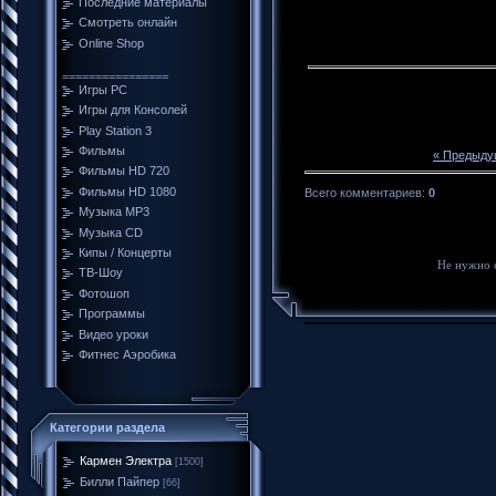
Последние материалы
Смотреть онлайн
Online Shop
================
Игры PC
Игры для Консолей
Play Station 3
Фильмы
« Предыду
Фильмы HD 720
Фильмы HD 1080
Всего комментариев
:
0
Музыка MP3
Музыка CD
Кипы / Концерты
Не нужно 
ТВ-Шоу
Фотошоп
Программы
Видео уроки
Фитнес Аэробика
Категории раздела
Кармен Электра
[1500]
Билли Пайпер
[66]