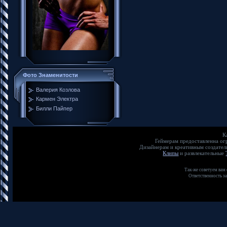
Фото Знаменитости
Валерия Козлова
Кармен Электра
Билли Пайпер
К
Геймерам предоставленна о
Дизайнерам и креативным создате
Клипы
и развлекательные
Так-же советуем вам
Ответственность з