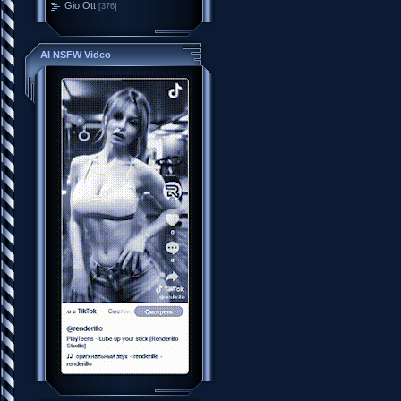
Gio Ott
[376]
AI NSFW Video