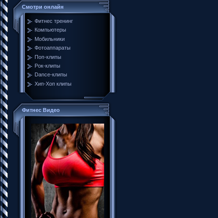
Смотри онлайн
Фитнес тренинг
Компьютеры
Мобильники
Фотоаппараты
Поп-клипы
Рок-клипы
Dance-клипы
Хип-Хоп клипы
Фитнес Видео