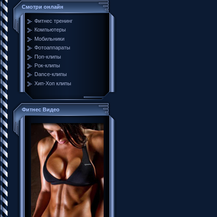
Смотри онлайн
Фитнес тренинг
Компьютеры
Мобильники
Фотоаппараты
Поп-клипы
Рок-клипы
Dance-клипы
Хип-Хоп клипы
Фитнес Видео