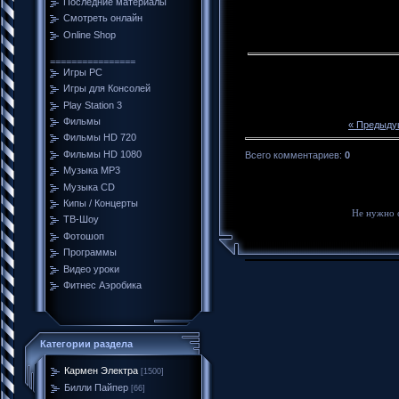
Последние материалы
Смотреть онлайн
Online Shop
================
Игры PC
Игры для Консолей
Play Station 3
Фильмы
« Предыду
Фильмы HD 720
Фильмы HD 1080
Всего комментариев
:
0
Музыка MP3
Музыка CD
Кипы / Концерты
Не нужно 
ТВ-Шоу
Фотошоп
Программы
Видео уроки
Фитнес Аэробика
Категории раздела
Кармен Электра
[1500]
Билли Пайпер
[66]