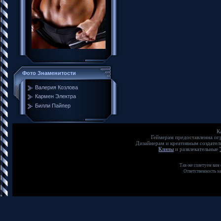
Фото Знаменитости
Валерия Козлова
Кармен Электра
Билли Пайпер
К
Геймерам предоставленна о
Дизайнерам и креативным создате
Клипы
и развлекательные
Так-же советуем вам
Ответственность з