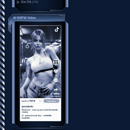
Gio Ott
[376]
AI NSFW Video