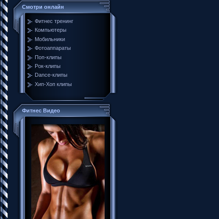
Смотри онлайн
Фитнес тренинг
Компьютеры
Мобильники
Фотоаппараты
Поп-клипы
Рок-клипы
Dance-клипы
Хип-Хоп клипы
Фитнес Видео