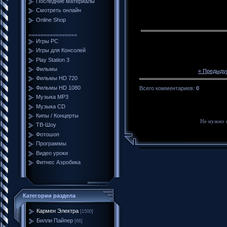
Последние материалы
Смотреть онлайн
Online Shop
================
Игры PC
Игры для Консолей
Play Station 3
Фильмы
« Предыду
Фильмы HD 720
Фильмы HD 1080
Всего комментариев
:
0
Музыка MP3
Музыка CD
Кипы / Концерты
Не нужно 
ТВ-Шоу
Фотошоп
Программы
Видео уроки
Фитнес Аэробика
Категории раздела
Кармен Электра
[1500]
Билли Пайпер
[66]