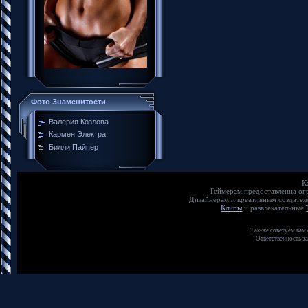
Фото Знаменитости
Валерия Козлова
Кармен Электра
Билли Пайпер
К
Геймерам предоставленна о
Дизайнерам и креативным создате
Клипы
и развлекательные
Так-же советуем вам
Ответственность з