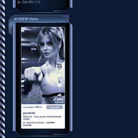
Gio Ott
[376]
AI NSFW Video