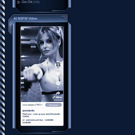
Gio Ott
[376]
AI NSFW Video