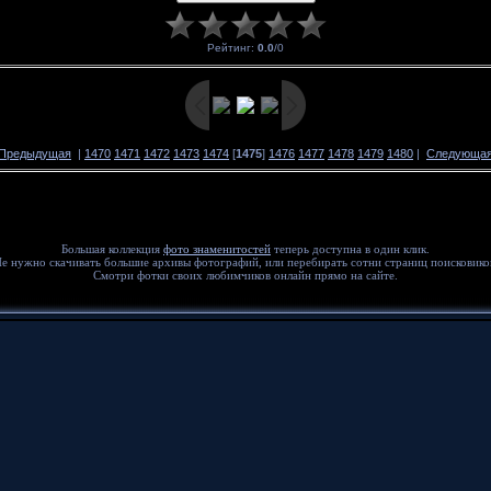
Рейтинг
:
0.0
/
0
 Предыдущая
|
1470
1471
1472
1473
1474
[
1475
]
1476
1477
1478
1479
1480
|
Следующая
Большая коллекция
фото знаменитостей
теперь доступна в один клик.
е нужно скачивать большие архивы фотографий, или перебирать сотни страниц поисковико
Смотри фотки своих любимчиков онлайн прямо на сайте.