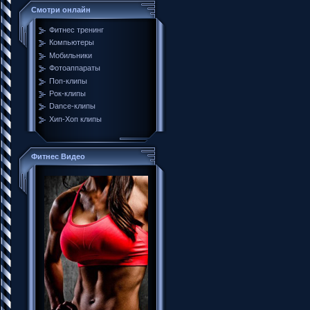
Смотри онлайн
Фитнес тренинг
Компьютеры
Мобильники
Фотоаппараты
Поп-клипы
Рок-клипы
Dance-клипы
Хип-Хоп клипы
Фитнес Видео