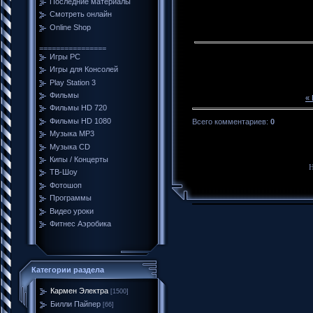
Последние материалы
Смотреть онлайн
Online Shop
================
Игры PC
Игры для Консолей
Play Station 3
Фильмы
«
Фильмы HD 720
Фильмы HD 1080
Всего комментариев
:
0
Музыка MP3
Музыка CD
Кипы / Концерты
Н
ТВ-Шоу
Фотошоп
Программы
Видео уроки
Фитнес Аэробика
Категории раздела
Кармен Электра
[1500]
Билли Пайпер
[66]