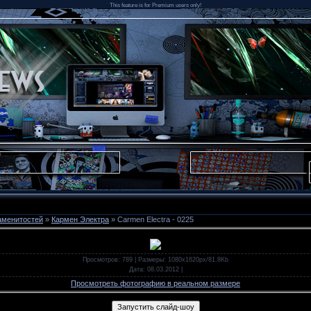
This feature is for Premium users only!
аменитостей
»
Кармен Электра
» Carmen Electra - 0225
Просмотров
: 789 |
Размеры
: 1080x1620px/81.8Kb
Дата
: 08.03.2012
|
Просмотреть фотографию в реальном размере