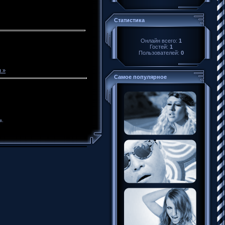
Статистика
Онлайн всего:
1
Гостей:
1
Пользователей:
0
 »
Самое популярное
в.