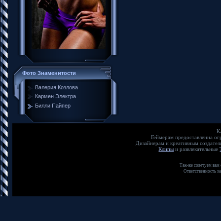
Фото Знаменитости
Валерия Козлова
Кармен Электра
Билли Пайпер
К
Геймерам предоставленна о
Дизайнерам и креативным создате
Клипы
и развлекательные
Так-же советуем вам
Ответственность з