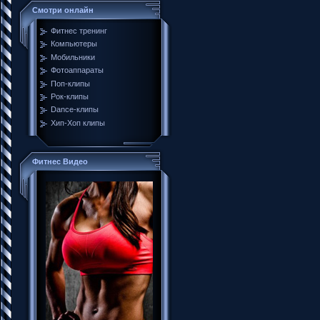
Смотри онлайн
Фитнес тренинг
Компьютеры
Мобильники
Фотоаппараты
Поп-клипы
Рок-клипы
Dance-клипы
Хип-Хоп клипы
Фитнес Видео