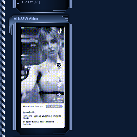
Gio Ott
[376]
AI NSFW Video