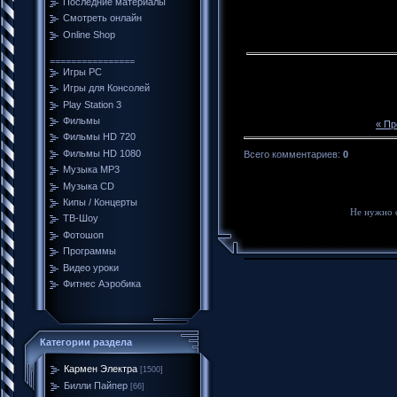
Последние материалы
Смотреть онлайн
Online Shop
================
Игры PC
Игры для Консолей
Play Station 3
Фильмы
« П
Фильмы HD 720
Фильмы HD 1080
Всего комментариев
:
0
Музыка MP3
Музыка CD
Кипы / Концерты
Не нужно 
ТВ-Шоу
Фотошоп
Программы
Видео уроки
Фитнес Аэробика
Категории раздела
Кармен Электра
[1500]
Билли Пайпер
[66]