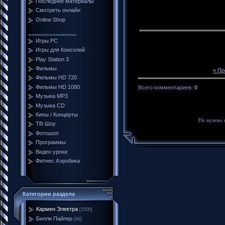
Последние материалы
Смотреть онлайн
Online Shop
================
Игры PC
Игры для Консолей
Play Station 3
Фильмы
« П
Фильмы HD 720
Фильмы HD 1080
Всего комментариев
:
0
Музыка MP3
Музыка CD
Кипы / Концерты
Не нужно 
ТВ-Шоу
Фотошоп
Программы
Видео уроки
Фитнес Аэробика
Категории раздела
Кармен Электра
[1500]
Билли Пайпер
[66]