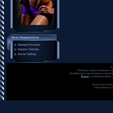
Фото Знаменитости
Валерия Козлова
Кармен Электра
Билли Пайпер
К
Геймерам предоставленна о
Дизайнерам и креативным создате
Клипы
и развлекательные
Так-же советуем вам
Ответственность з