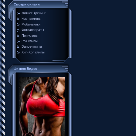
Смотри онлайн
Фитнес тренинг
Компьютеры
Мобильники
Фотоаппараты
Поп-клипы
Рок-клипы
Dance-клипы
Хип-Хоп клипы
Фитнес Видео