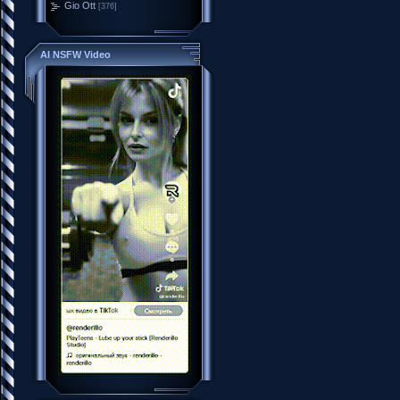
Gio Ott
[376]
AI NSFW Video