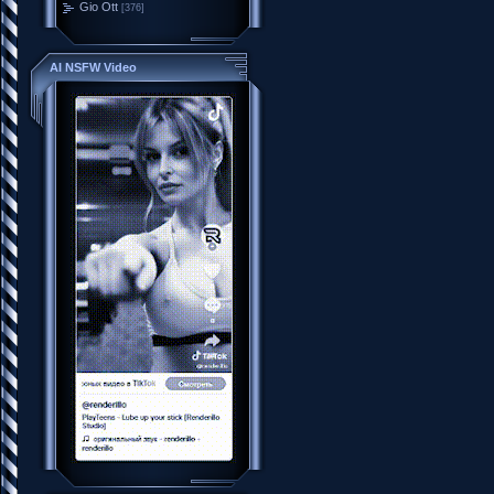
Gio Ott
[376]
AI NSFW Video