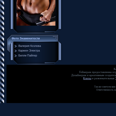
Фото Знаменитости
Валерия Козлова
Кармен Электра
Билли Пайпер
К
Геймерам предоставленна о
Дизайнерам и креативным создате
Клипы
и развлекательные
Так-же советуем вам
Ответственность з