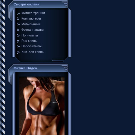
Смотри онлайн
Фитнес тренинг
Компьютеры
Мобильники
Фотоаппараты
Поп-клипы
Рок-клипы
Dance-клипы
Хип-Хоп клипы
Фитнес Видео