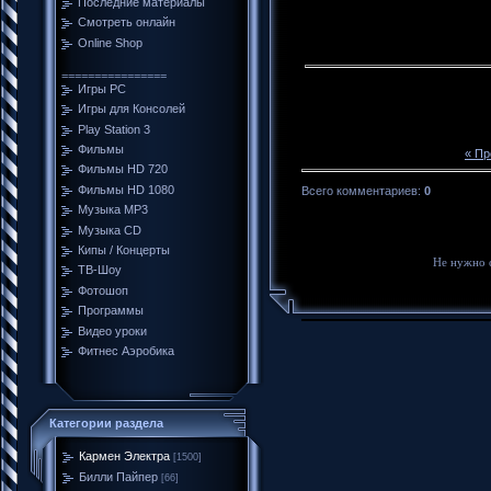
Последние материалы
Смотреть онлайн
Online Shop
================
Игры PC
Игры для Консолей
Play Station 3
Фильмы
« П
Фильмы HD 720
Фильмы HD 1080
Всего комментариев
:
0
Музыка MP3
Музыка CD
Кипы / Концерты
Не нужно 
ТВ-Шоу
Фотошоп
Программы
Видео уроки
Фитнес Аэробика
Категории раздела
Кармен Электра
[1500]
Билли Пайпер
[66]