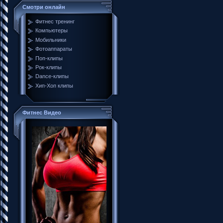
Смотри онлайн
Фитнес тренинг
Компьютеры
Мобильники
Фотоаппараты
Поп-клипы
Рок-клипы
Dance-клипы
Хип-Хоп клипы
Фитнес Видео