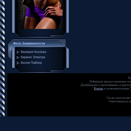
Фото Знаменитости
Валерия Козлова
Кармен Электра
Билли Пайпер
К
Геймерам предоставленна о
Дизайнерам и креативным создате
Клипы
и развлекательные
Так-же советуем вам
Ответственность з