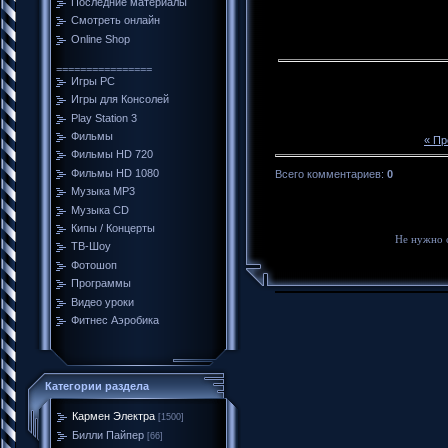
Последние материалы
Смотреть онлайн
Online Shop
================
Игры PC
Игры для Консолей
Play Station 3
Фильмы
« П
Фильмы HD 720
Фильмы HD 1080
Всего комментариев
:
0
Музыка MP3
Музыка CD
Кипы / Концерты
Не нужно 
ТВ-Шоу
Фотошоп
Программы
Видео уроки
Фитнес Аэробика
Категории раздела
Кармен Электра
[1500]
Билли Пайпер
[66]