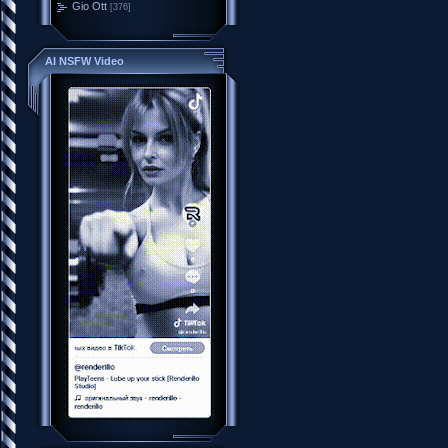
Gio Ott
[376]
AI NSFW Video