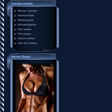
Смотри онлайн
Фитнес тренинг
Компьютеры
Мобильники
Фотоаппараты
Поп-клипы
Рок-клипы
Dance-клипы
Хип-Хоп клипы
Фитнес Видео