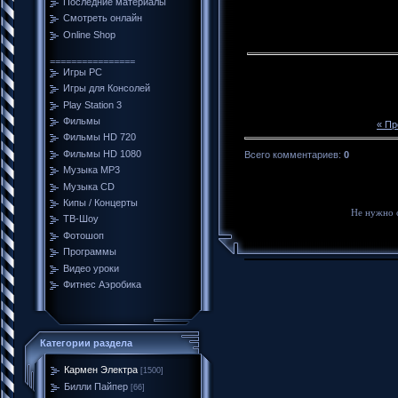
Последние материалы
Смотреть онлайн
Online Shop
================
Игры PC
Игры для Консолей
Play Station 3
Фильмы
« П
Фильмы HD 720
Фильмы HD 1080
Всего комментариев
:
0
Музыка MP3
Музыка CD
Кипы / Концерты
Не нужно 
ТВ-Шоу
Фотошоп
Программы
Видео уроки
Фитнес Аэробика
Категории раздела
Кармен Электра
[1500]
Билли Пайпер
[66]