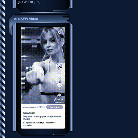
Gio Ott
[376]
AI NSFW Video