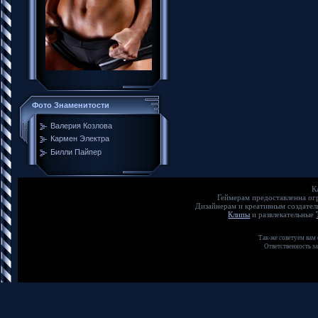
Фото Знаменитости
Валерия Козлова
Кармен Электра
Билли Пайпер
К
Геймерам предоставленна о
Дизайнерам и креативным создате
Клипы
и развлекательные
Так-же советуем вам
Ответственность з