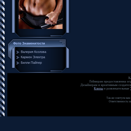
Фото Знаменитости
Валерия Козлова
Кармен Электра
Билли Пайпер
К
Геймерам предоставленна о
Дизайнерам и креативным создате
Клипы
и развлекательные
Так-же советуем вам
Ответственность з