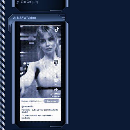
Gio Ott
[376]
AI NSFW Video