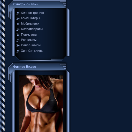
Смотри онлайн
Фитнес тренинг
Компьютеры
Мобильники
Фотоаппараты
Поп-клипы
Рок-клипы
Dance-клипы
Хип-Хоп клипы
Фитнес Видео