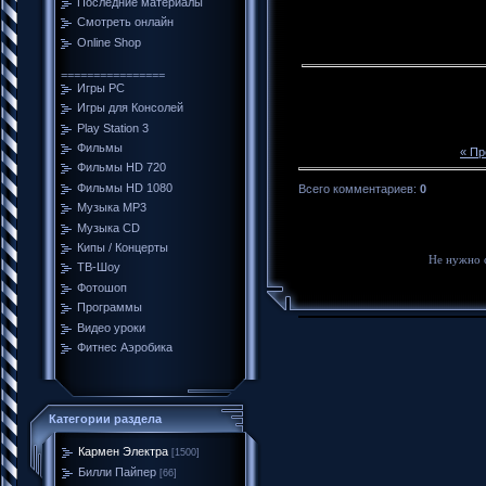
Последние материалы
Смотреть онлайн
Online Shop
================
Игры PC
Игры для Консолей
Play Station 3
Фильмы
« П
Фильмы HD 720
Фильмы HD 1080
Всего комментариев
:
0
Музыка MP3
Музыка CD
Кипы / Концерты
Не нужно 
ТВ-Шоу
Фотошоп
Программы
Видео уроки
Фитнес Аэробика
Категории раздела
Кармен Электра
[1500]
Билли Пайпер
[66]