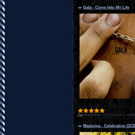
Gala - Come Into My Life
Pop
|
Просмотров:
1815
|
Загрузок:
0
|
Добав
Madonna - Celebration (2CD