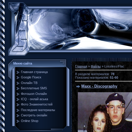
Меню сайта
Главная
»
Файлы
» Lossless/Flac
Главная страница
В разделе материалов
:
78
Google Поиск
Показано материалов
:
51-60
Онлайн ТВ
Maxx - Discography
Бесплатные SMS
Фотошоп Онлайн
ICQ - онлай аська
Фото Знаменитостей
Последние материалы
Смотреть онлайн
Online Shop