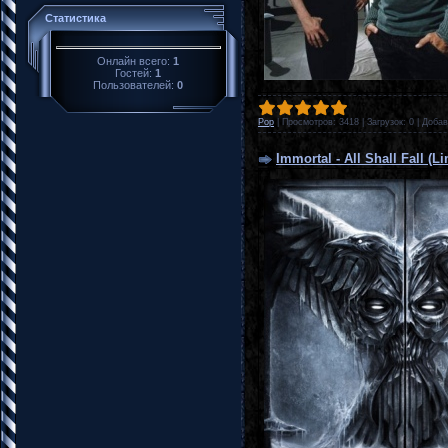
Статистика
Онлайн всего:
1
Гостей:
1
Пользователей:
0
Pop
|
Просмотров:
3418
|
Загрузок:
0
|
Добав
Immortal - All Shall Fall (L