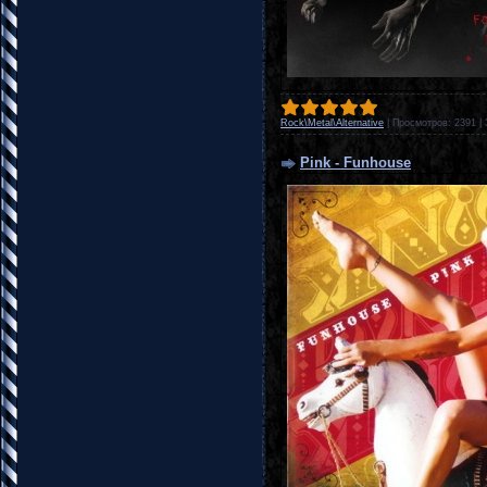
Rock\Metal\Alternative
|
Просмотров:
2391
|
Pink - Funhouse