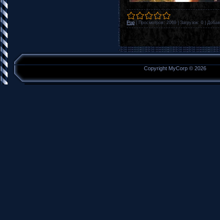
Pop
|
Просмотров:
2069
|
Загрузок:
0
|
Добав
Copyright MyCorp © 2026