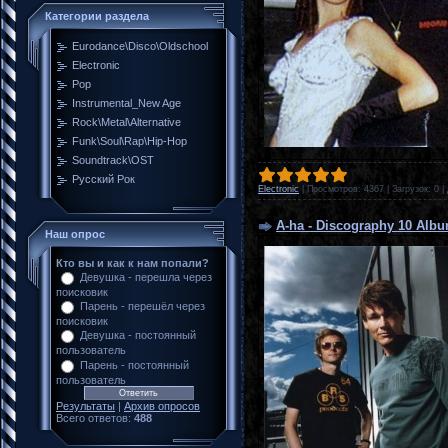
Категории раздела
Eurodance\Disco\Oldschool
Electronic
Pop
Instrumental_New Age
Rock\Metal\Alternative
Funk\Soul\Rap\Hip-Hop
Soundtrack\OST
Русский Рок
Electronic
|
Просмотров:
4367
|
Загрузок:
0
|
A-ha - Discography 10 Albu
Наш опрос
Кто вы и как к нам попали?
Девушка - перешла через
поисковик
Парень - перешёл через
поисковик
Девушка - постоянный
пользователь
Парень - постоянный
пользователь
Результаты
|
Архив опросов
Всего ответов:
488