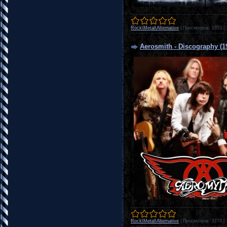
Rock\Metal\Alternative
|
Просмотров:
1853
|
Aerosmith - Discography (1
Rock\Metal\Alternative
|
Просмотров:
3774
|