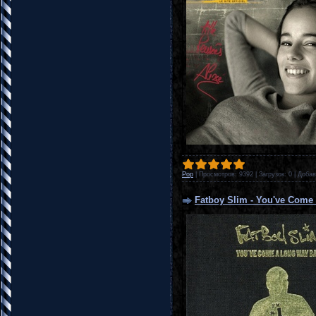
Pop
|
Просмотров:
9392
|
Загрузок:
0
|
Добав
Fatboy Slim - You've Come 