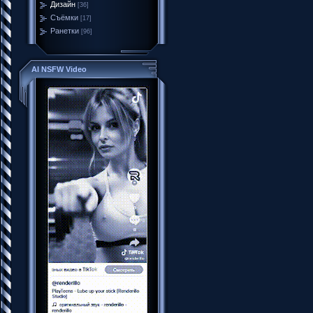
Дизайн
[36]
Съёмки
[17]
Ранетки
[96]
AI NSFW Video