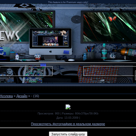
This feature is for Premium users only!
 Козлова
»
Дизайн
» - (16)
Просмотров
: 900 |
Размеры
: 604x378px/59.6Kb
Дата
: 13.03.2009
|
Просмотреть фотографию в реальном размере