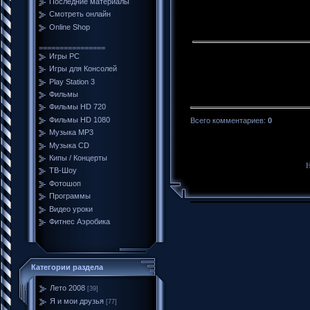
Последние материалы
Смотреть онлайн
Online Shop
================
Игры PC
Игры для Консолей
Play Station 3
Фильмы
Фильмы HD 720
Фильмы HD 1080
Всего комментариев
:
0
Музыка MP3
Музыка CD
Кипы / Концерты
Н
ТВ-Шоу
Фотошоп
Программы
Видео уроки
Фитнес Аэробика
Категории раздела
Лето 2008
[39]
Я и мои друзья
[77]