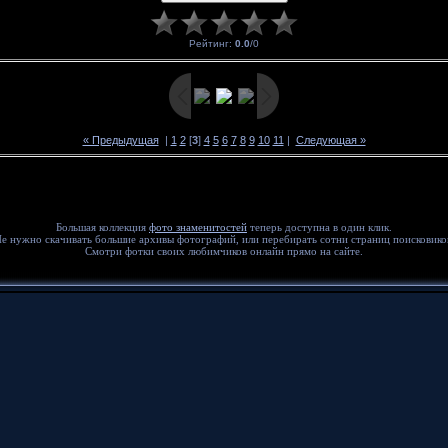
Рейтинг
:
0.0
/
0
« Предыдущая
|
1
2
[
3
]
4
5
6
7
8
9
10
11
|
Следующая »
Большая коллекция
фото знаменитостей
теперь доступна в один клик.
е нужно скачивать большие архивы фотографий, или перебирать сотни страниц поисковико
Смотри фотки своих любимчиков онлайн прямо на сайте.