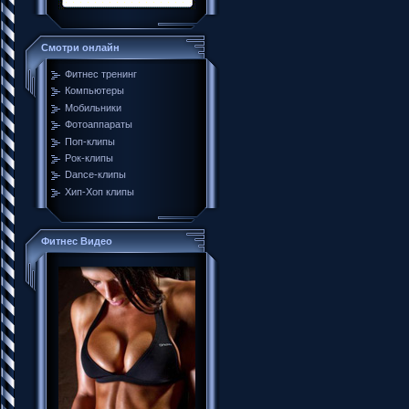
Смотри онлайн
Фитнес тренинг
Компьютеры
Мобильники
Фотоаппараты
Поп-клипы
Рок-клипы
Dance-клипы
Хип-Хоп клипы
Фитнес Видео