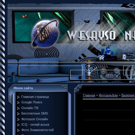
Меню сайта
Главная
»
Фотоальбом
»
Валерия
Главная страница
Google Поиск
Онлайн ТВ
Бесплатные SMS
Фотошоп Онлайн
ICQ - онлай аська
Фото Знаменитостей