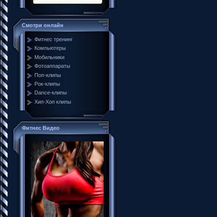
Смотри онлайн
Фитнес тренинг
Компьютеры
Мобильники
Фотоаппараты
Поп-клипы
Рок-клипы
Dance-клипы
Хип-Хоп клипы
Фитнес Видео