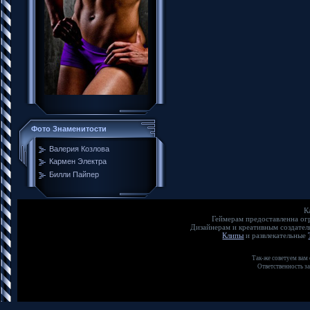
Фото Знаменитости
Валерия Козлова
Кармен Электра
Билли Пайпер
К
Геймерам предоставленна о
Дизайнерам и креативным создате
Клипы
и развлекательные
Так-же советуем вам
Ответственность з