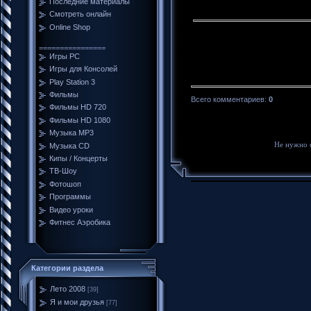
Последние материалы
Смотреть онлайн
Online Shop
================
Игры PC
Игры для Консолей
Play Station 3
Фильмы
Всего комментариев
:
0
Фильмы HD 720
Фильмы HD 1080
Музыка MP3
Не нужно 
Музыка CD
Кипы / Концерты
ТВ-Шоу
Фотошоп
Программы
Видео уроки
Фитнес Аэробика
Категории раздела
Лето 2008
[39]
Я и мои друзья
[77]