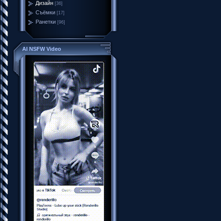
Дизайн
[36]
Съёмки
[17]
Ранетки
[96]
AI NSFW Video