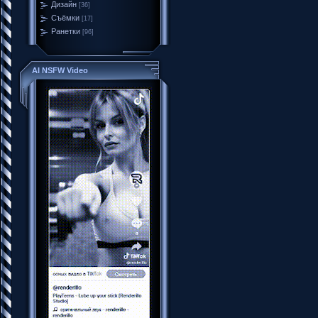
Дизайн
[36]
Съёмки
[17]
Ранетки
[96]
AI NSFW Video