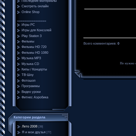
Последние материалы
Смотреть онлайн
Online Shop
================
Игры PC
Игры для Консолей
Play Station 3
Фильмы
Всего комментариев
:
0
Фильмы HD 720
Фильмы HD 1080
Музыка MP3
Не нужно 
Музыка CD
Кипы / Концерты
ТВ-Шоу
Фотошоп
Программы
Видео уроки
Фитнес Аэробика
Категории раздела
Лето 2008
[39]
Я и мои друзья
[77]