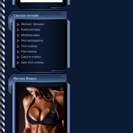
Смотри онлайн
Фитнес тренинг
Компьютеры
Мобильники
Фотоаппараты
Поп-клипы
Рок-клипы
Dance-клипы
Хип-Хоп клипы
Фитнес Видео