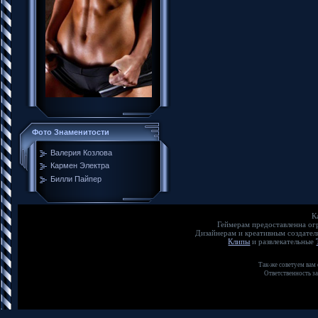
Фото Знаменитости
Валерия Козлова
Кармен Электра
Билли Пайпер
К
Геймерам предоставленна о
Дизайнерам и креативным создате
Клипы
и развлекательные
Так-же советуем вам
Ответственность з