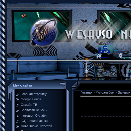
Меню сайта
Главная
»
Фотоальбом
»
Валерия
Главная страница
Google Поиск
Онлайн ТВ
Бесплатные SMS
Фотошоп Онлайн
ICQ - онлай аська
Фото Знаменитостей