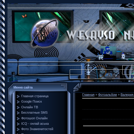
Меню сайта
Главная
»
Фотоальбом
»
Валерия
Главная страница
Google Поиск
Онлайн ТВ
Бесплатные SMS
Фотошоп Онлайн
ICQ - онлай аська
Фото Знаменитостей