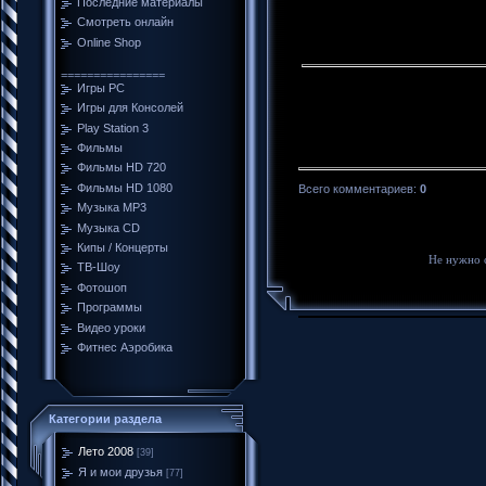
Последние материалы
Смотреть онлайн
Online Shop
================
Игры PC
Игры для Консолей
Play Station 3
Фильмы
Фильмы HD 720
Фильмы HD 1080
Всего комментариев
:
0
Музыка MP3
Музыка CD
Кипы / Концерты
Не нужно 
ТВ-Шоу
Фотошоп
Программы
Видео уроки
Фитнес Аэробика
Категории раздела
Лето 2008
[39]
Я и мои друзья
[77]