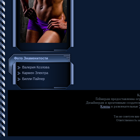
Фото Знаменитости
Валерия Козлова
Кармен Электра
Билли Пайпер
К
Геймерам предоставленна о
Дизайнерам и креативным создате
Клипы
и развлекательные
Так-же советуем вам
Ответственность з