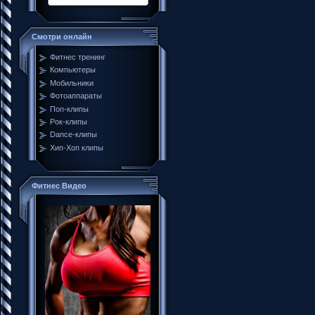
Смотри онлайн
Фитнес тренинг
Компьютеры
Мобильники
Фотоаппараты
Поп-клипы
Рок-клипы
Dance-клипы
Хип-Хоп клипы
Фитнес Видео