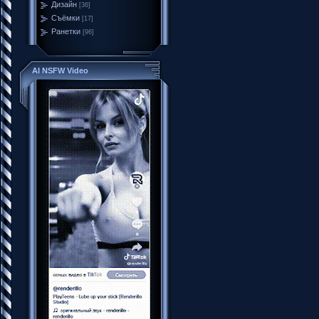
Дизайн
[36]
Съёмки
[17]
Ранетки
[96]
AI NSFW Video