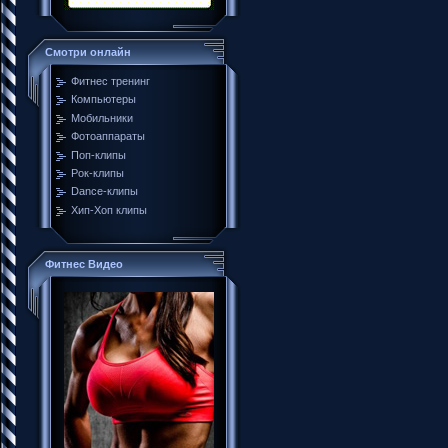
Смотри онлайн
Фитнес тренинг
Компьютеры
Мобильники
Фотоаппараты
Поп-клипы
Рок-клипы
Dance-клипы
Хип-Хоп клипы
Фитнес Видео