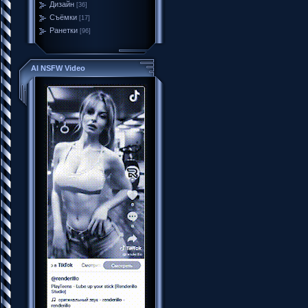
Дизайн
[36]
Съёмки
[17]
Ранетки
[96]
AI NSFW Video