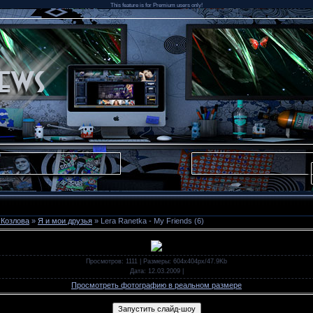
This feature is for Premium users only!
 Козлова
»
Я и мои друзья
» Lera Ranetka - My Friends (6)
Просмотров
: 1111 |
Размеры
: 604x404px/47.9Kb
Дата
: 12.03.2009
|
Просмотреть фотографию в реальном размере