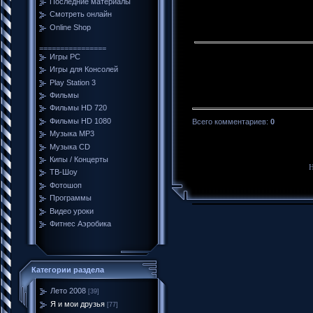
Последние материалы
Смотреть онлайн
Online Shop
================
Игры PC
Игры для Консолей
Play Station 3
Фильмы
Фильмы HD 720
Фильмы HD 1080
Всего комментариев
:
0
Музыка MP3
Музыка CD
Кипы / Концерты
Н
ТВ-Шоу
Фотошоп
Программы
Видео уроки
Фитнес Аэробика
Категории раздела
Лето 2008
[39]
Я и мои друзья
[77]