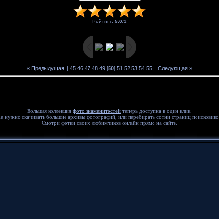
Рейтинг
:
5.0
/
1
« Предыдущая
|
45
46
47
48
49
[
50
]
51
52
53
54
55
|
Следующая »
Большая коллекция
фото знаменитостей
теперь доступна в один клик.
е нужно скачивать большие архивы фотографий, или перебирать сотни страниц поисковико
Смотри фотки своих любимчиков онлайн прямо на сайте.