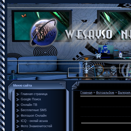
Меню сайта
Главная
»
Фотоальбом
»
Валерия
Главная страница
Google Поиск
Онлайн ТВ
Бесплатные SMS
Фотошоп Онлайн
ICQ - онлай аська
Фото Знаменитостей