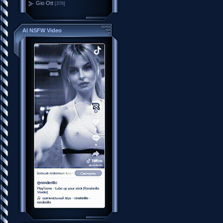
Gio Ott
[376]
AI NSFW Video