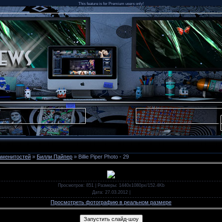
This feature is for Premium users only!
аменитостей
»
Билли Пайпер
» Billie Piper Photo - 29
Просмотров
: 851 |
Размеры
: 1440x1080px/152.4Kb
Дата
: 27.03.2012
|
Просмотреть фотографию в реальном размере