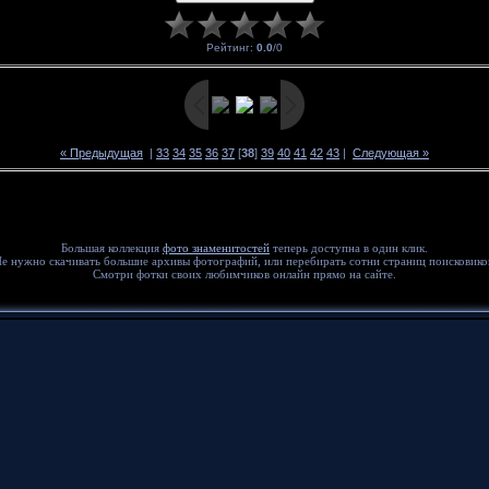
Рейтинг
:
0.0
/
0
« Предыдущая
|
33
34
35
36
37
[
38
]
39
40
41
42
43
|
Следующая »
Большая коллекция
фото знаменитостей
теперь доступна в один клик.
е нужно скачивать большие архивы фотографий, или перебирать сотни страниц поисковико
Смотри фотки своих любимчиков онлайн прямо на сайте.