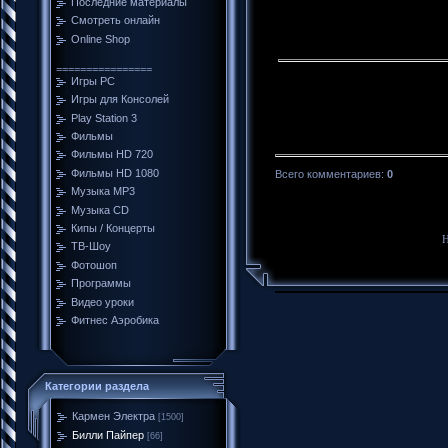
Последние материалы
Смотреть онлайн
Online Shop
================
Игры PC
Игры для Консолей
Play Station 3
Фильмы
Фильмы HD 720
Фильмы HD 1080
Всего комментариев
:
0
Музыка MP3
Музыка CD
Кипы / Концерты
Н
ТВ-Шоу
Фотошоп
Программы
Видео уроки
Фитнес Аэробика
Категории раздела
Кармен Электра
[1500]
Билли Пайпер
[66]