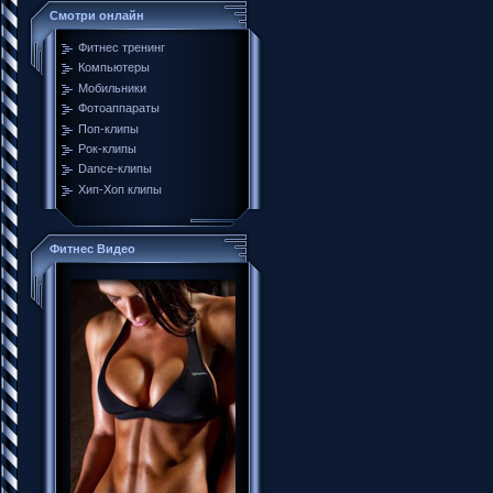
Смотри онлайн
Фитнес тренинг
Компьютеры
Мобильники
Фотоаппараты
Поп-клипы
Рок-клипы
Dance-клипы
Хип-Хоп клипы
Фитнес Видео