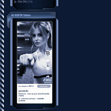
Gio Ott
[376]
AI NSFW Video