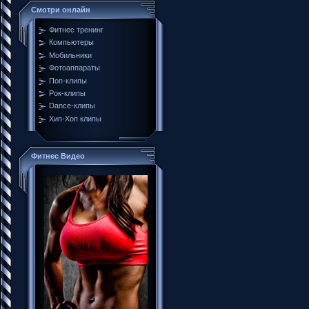
Смотри онлайн
Фитнес тренинг
Компьютеры
Мобильники
Фотоаппараты
Поп-клипы
Рок-клипы
Dance-клипы
Хип-Хоп клипы
Фитнес Видео