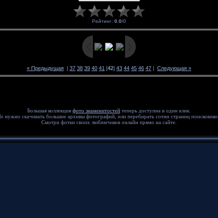
Рейтинг
:
0.0
/
0
« Предыдущая
|
37
38
39
40
41
[
42
]
43
44
45
46
47
|
Следующая »
Большая коллекция
фото знаменитостей
теперь доступна в один клик.
е нужно скачивать большие архивы фотографий, или перебирать сотни страниц поисковико
Смотри фотки своих любимчиков онлайн прямо на сайте.