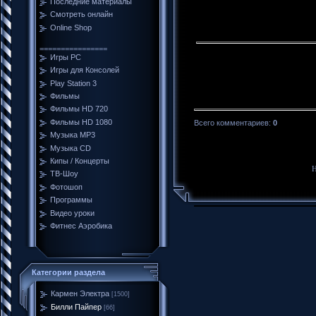
Последние материалы
Смотреть онлайн
Online Shop
================
Игры PC
Игры для Консолей
Play Station 3
Фильмы
Фильмы HD 720
Фильмы HD 1080
Всего комментариев
:
0
Музыка MP3
Музыка CD
Кипы / Концерты
Н
ТВ-Шоу
Фотошоп
Программы
Видео уроки
Фитнес Аэробика
Категории раздела
Кармен Электра
[1500]
Билли Пайпер
[66]