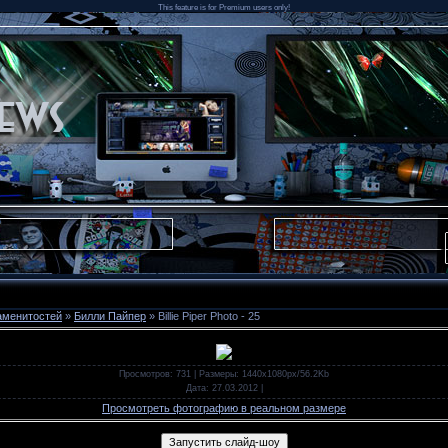
This feature is for Premium users only!
аменитостей
»
Билли Пайпер
» Billie Piper Photo - 25
Просмотров
: 731 |
Размеры
: 1440x1080px/56.2Kb
Дата
: 27.03.2012
|
Просмотреть фотографию в реальном размере