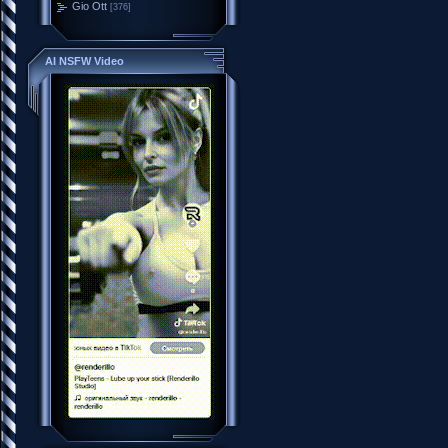
Gio Ott
[376]
AI NSFW Video