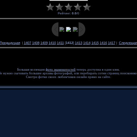
Рейтинг
:
0.0
/
0
 Предыдущая
|
1407
1408
1409
1410
1411
[
1412
]
1413
1414
1415
1416
1417
|
Следующая
Большая коллекция
фото знаменитостей
теперь доступна в один клик.
е нужно скачивать большие архивы фотографий, или перебирать сотни страниц поисковико
Смотри фотки своих любимчиков онлайн прямо на сайте.