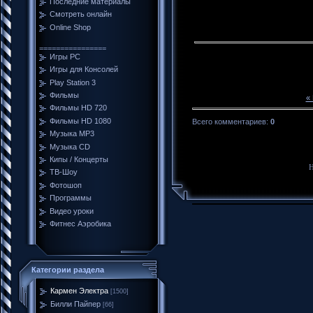
Последние материалы
Смотреть онлайн
Online Shop
================
Игры PC
Игры для Консолей
Play Station 3
Фильмы
«
Фильмы HD 720
Фильмы HD 1080
Всего комментариев
:
0
Музыка MP3
Музыка CD
Кипы / Концерты
Н
ТВ-Шоу
Фотошоп
Программы
Видео уроки
Фитнес Аэробика
Категории раздела
Кармен Электра
[1500]
Билли Пайпер
[66]