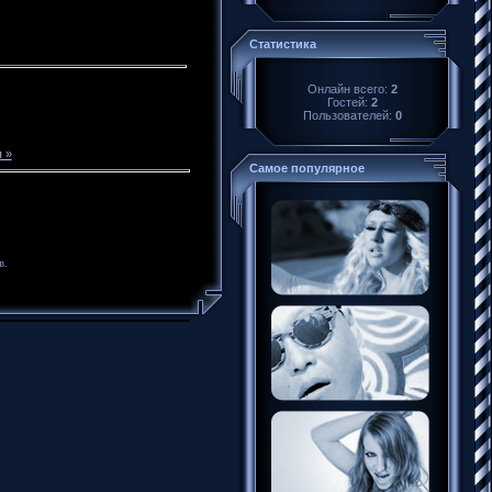
Статистика
Онлайн всего:
2
Гостей:
2
Пользователей:
0
 »
Самое популярное
в.