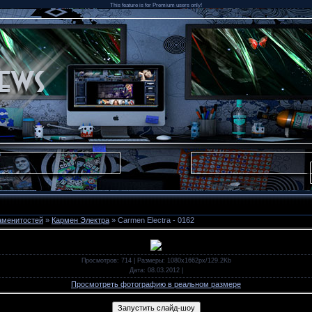
This feature is for Premium users only!
аменитостей
»
Кармен Электра
» Carmen Electra - 0162
Просмотров
: 714 |
Размеры
: 1080x1662px/129.2Kb
Дата
: 08.03.2012
|
Просмотреть фотографию в реальном размере