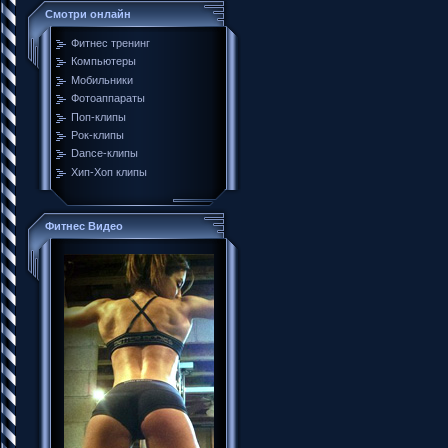
Смотри онлайн
Фитнес тренинг
Компьютеры
Мобильники
Фотоаппараты
Поп-клипы
Рок-клипы
Dance-клипы
Хип-Хоп клипы
Фитнес Видео