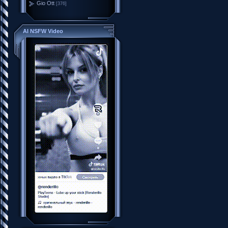
Gio Ott
[376]
AI NSFW Video