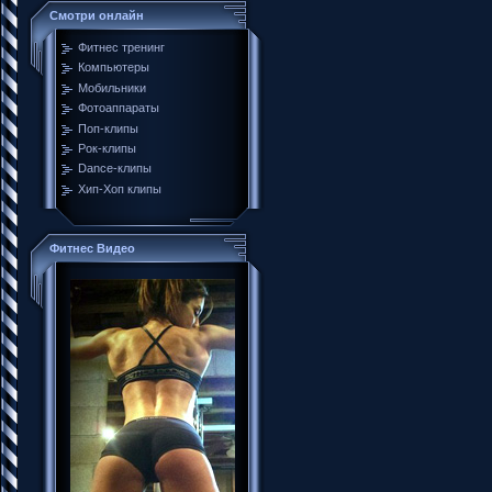
Смотри онлайн
Фитнес тренинг
Компьютеры
Мобильники
Фотоаппараты
Поп-клипы
Рок-клипы
Dance-клипы
Хип-Хоп клипы
Фитнес Видео