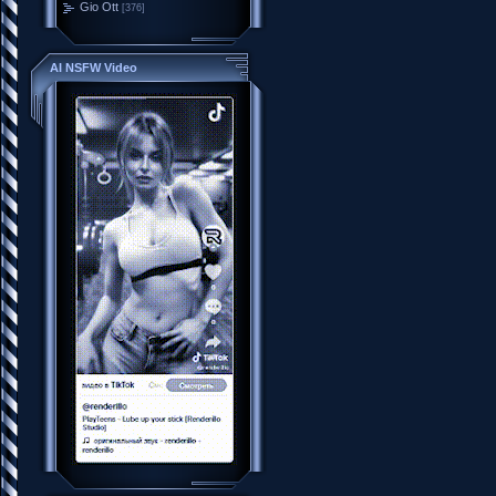
Gio Ott
[376]
AI NSFW Video