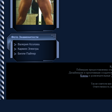
Фото Знаменитости
Валерия Козлова
Кармен Электра
Билли Пайпер
К
Геймерам предоставленна о
Дизайнерам и креативным создате
Клипы
и развлекательные
Так-же советуем вам
Ответственность з