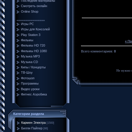
Последние материалы
Смотреть онлайн
Online Shop
================
Игры PC
Игры для Консолей
Play Station 3
Фильмы
« П
Фильмы HD 720
Фильмы HD 1080
Всего комментариев
:
0
Музыка MP3
Музыка CD
Кипы / Концерты
Не нужно 
ТВ-Шоу
Фотошоп
Программы
Видео уроки
Фитнес Аэробика
Категории раздела
Кармен Электра
[1500]
Билли Пайпер
[66]