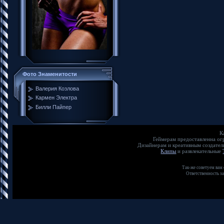
Фото Знаменитости
Валерия Козлова
Кармен Электра
Билли Пайпер
К
Геймерам предоставленна о
Дизайнерам и креативным создате
Клипы
и развлекательные
Так-же советуем вам
Ответственность з