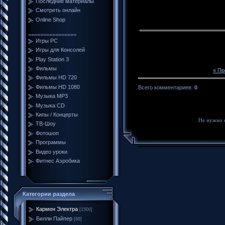
Последние материалы
Смотреть онлайн
Online Shop
================
Игры PC
Игры для Консолей
Play Station 3
Фильмы
« П
Фильмы HD 720
Фильмы HD 1080
Всего комментариев
:
0
Музыка MP3
Музыка CD
Кипы / Концерты
Не нужно 
ТВ-Шоу
Фотошоп
Программы
Видео уроки
Фитнес Аэробика
Категории раздела
Кармен Электра
[1500]
Билли Пайпер
[66]