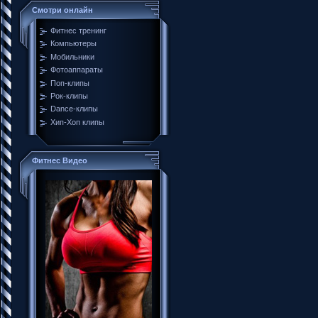
Смотри онлайн
Фитнес тренинг
Компьютеры
Мобильники
Фотоаппараты
Поп-клипы
Рок-клипы
Dance-клипы
Хип-Хоп клипы
Фитнес Видео