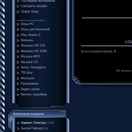
Последние материалы
Смотреть онлайн
Online Shop
================
Игры PC
Игры для Консолей
Play Station 3
Фильмы
« П
Фильмы HD 720
Фильмы HD 1080
Всего комментариев
:
0
Музыка MP3
Музыка CD
Кипы / Концерты
Не нужно 
ТВ-Шоу
Фотошоп
Программы
Видео уроки
Фитнес Аэробика
Категории раздела
Кармен Электра
[1500]
Билли Пайпер
[66]