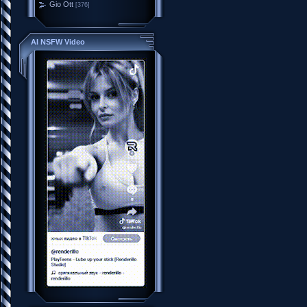
Gio Ott
[376]
AI NSFW Video