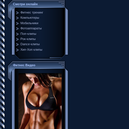
Смотри онлайн
Фитнес тренинг
Компьютеры
Мобильники
Фотоаппараты
Поп-клипы
Рок-клипы
Dance-клипы
Хип-Хоп клипы
Фитнес Видео