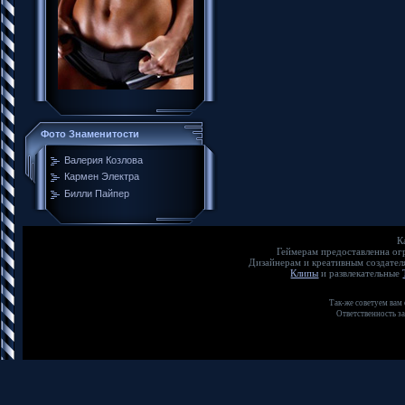
Фото Знаменитости
Валерия Козлова
Кармен Электра
Билли Пайпер
К
Геймерам предоставленна о
Дизайнерам и креативным создате
Клипы
и развлекательные
Так-же советуем вам
Ответственность з