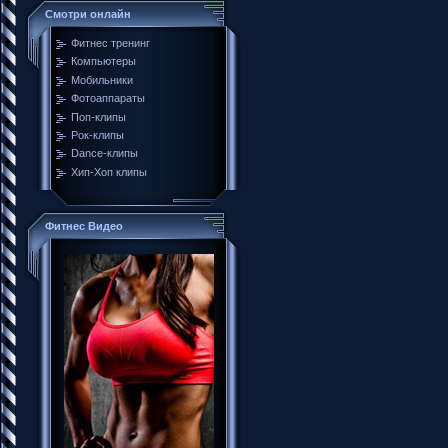
Смотри онлайн
Фитнес тренинг
Компьютеры
Мобильники
Фотоаппараты
Поп-клипы
Рок-клипы
Dance-клипы
Хип-Хоп клипы
Фитнес Видео