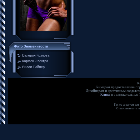
Фото Знаменитости
Валерия Козлова
Кармен Электра
Билли Пайпер
К
Геймерам предоставленна о
Дизайнерам и креативным создате
Клипы
и развлекательные
Так-же советуем вам
Ответственность з