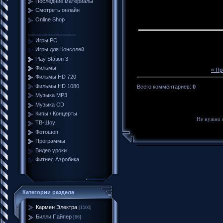
Последние материалы
Смотреть онлайн
Online Shop
================
Игры PC
Игры для Консолей
Play Station 3
Фильмы
« П
Фильмы HD 720
Фильмы HD 1080
Всего комментариев
:
0
Музыка MP3
Музыка CD
Кипы / Концерты
Не нужно 
ТВ-Шоу
Фотошоп
Программы
Видео уроки
Фитнес Аэробика
Категории раздела
Кармен Электра
[1500]
Билли Пайпер
[66]