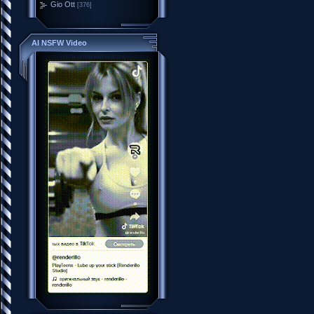
Gio Ott
[376]
AI NSFW Video