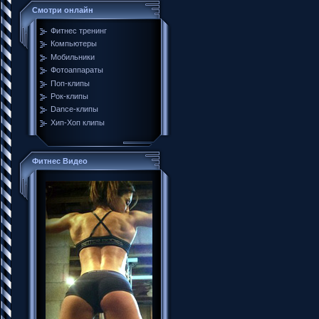
Смотри онлайн
Фитнес тренинг
Компьютеры
Мобильники
Фотоаппараты
Поп-клипы
Рок-клипы
Dance-клипы
Хип-Хоп клипы
Фитнес Видео