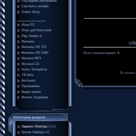
Последние материалы
Смотреть онлайн
Online Shop
================
Игры PC
Игры для Консолей
Play Station 3
Фильмы
« П
Фильмы HD 720
Фильмы HD 1080
Всего комментариев
:
0
Музыка MP3
Музыка CD
Кипы / Концерты
Не нужно 
ТВ-Шоу
Фотошоп
Программы
Видео уроки
Фитнес Аэробика
Категории раздела
Кармен Электра
[1500]
Билли Пайпер
[66]