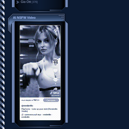
Gio Ott
[376]
AI NSFW Video