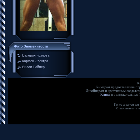
Фото Знаменитости
Валерия Козлова
Кармен Электра
Билли Пайпер
К
Геймерам предоставленна о
Дизайнерам и креативным создате
Клипы
и развлекательные
Так-же советуем вам
Ответственность з