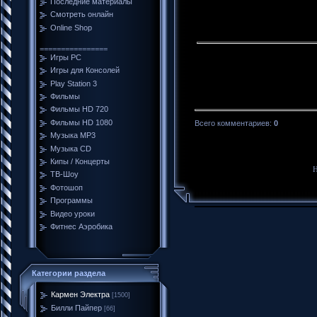
Последние материалы
Смотреть онлайн
Online Shop
================
Игры PC
Игры для Консолей
Play Station 3
Фильмы
Фильмы HD 720
Фильмы HD 1080
Всего комментариев
:
0
Музыка MP3
Музыка CD
Кипы / Концерты
Н
ТВ-Шоу
Фотошоп
Программы
Видео уроки
Фитнес Аэробика
Категории раздела
Кармен Электра
[1500]
Билли Пайпер
[66]