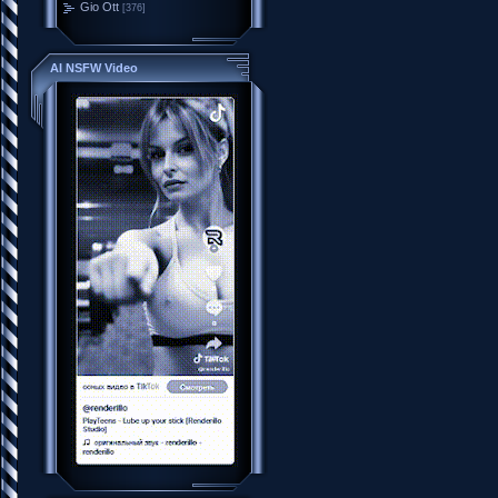
Gio Ott
[376]
AI NSFW Video