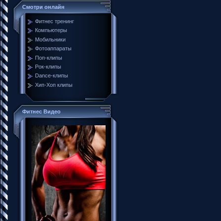
Смотри онлайн
Фитнес тренинг
Компьютеры
Мобильники
Фотоаппараты
Поп-клипы
Рок-клипы
Dance-клипы
Хип-Хоп клипы
Фитнес Видео