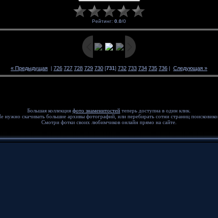
Рейтинг
:
0.0
/
0
« Предыдущая
|
726
727
728
729
730
[
731
]
732
733
734
735
736
|
Следующая »
Большая коллекция
фото знаменитостей
теперь доступна в один клик.
е нужно скачивать большие архивы фотографий, или перебирать сотни страниц поисковико
Смотри фотки своих любимчиков онлайн прямо на сайте.