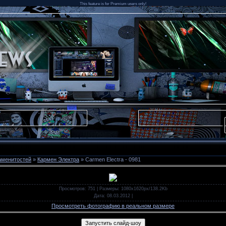
This feature is for Premium users only!
аменитостей
»
Кармен Электра
» Carmen Electra - 0981
Просмотров
: 751 |
Размеры
: 1080x1620px/138.2Kb
Дата
: 08.03.2012
|
Просмотреть фотографию в реальном размере