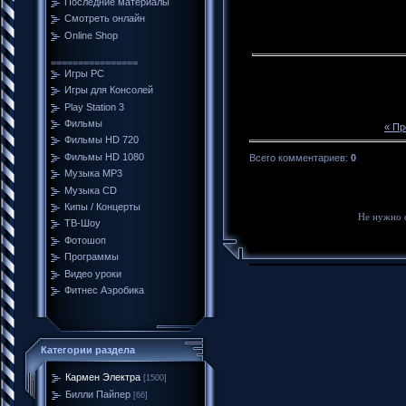
Последние материалы
Смотреть онлайн
Online Shop
================
Игры PC
Игры для Консолей
Play Station 3
Фильмы
« П
Фильмы HD 720
Фильмы HD 1080
Всего комментариев
:
0
Музыка MP3
Музыка CD
Кипы / Концерты
Не нужно 
ТВ-Шоу
Фотошоп
Программы
Видео уроки
Фитнес Аэробика
Категории раздела
Кармен Электра
[1500]
Билли Пайпер
[66]