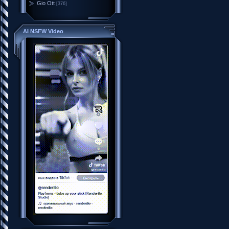
Gio Ott
[376]
AI NSFW Video