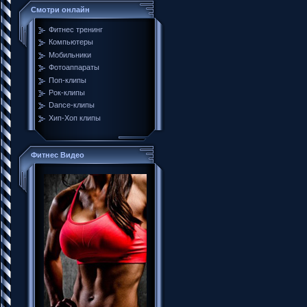
Смотри онлайн
Фитнес тренинг
Компьютеры
Мобильники
Фотоаппараты
Поп-клипы
Рок-клипы
Dance-клипы
Хип-Хоп клипы
Фитнес Видео