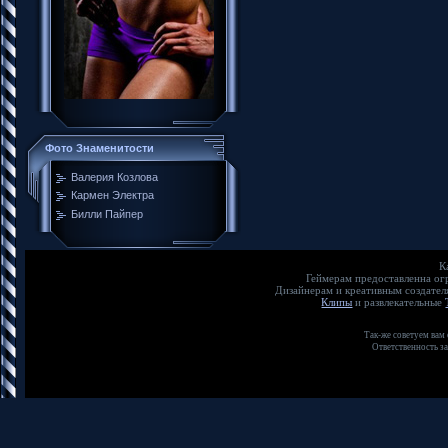
Фото Знаменитости
Валерия Козлова
Кармен Электра
Билли Пайпер
К
Геймерам предоставленна о
Дизайнерам и креативным создате
Клипы
и развлекательные
Так-же советуем вам
Ответственность з