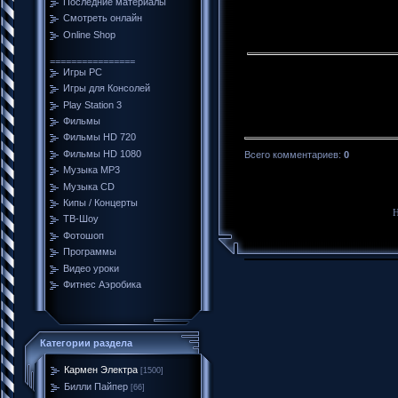
Последние материалы
Смотреть онлайн
Online Shop
================
Игры PC
Игры для Консолей
Play Station 3
Фильмы
Фильмы HD 720
Фильмы HD 1080
Всего комментариев
:
0
Музыка MP3
Музыка CD
Кипы / Концерты
Н
ТВ-Шоу
Фотошоп
Программы
Видео уроки
Фитнес Аэробика
Категории раздела
Кармен Электра
[1500]
Билли Пайпер
[66]