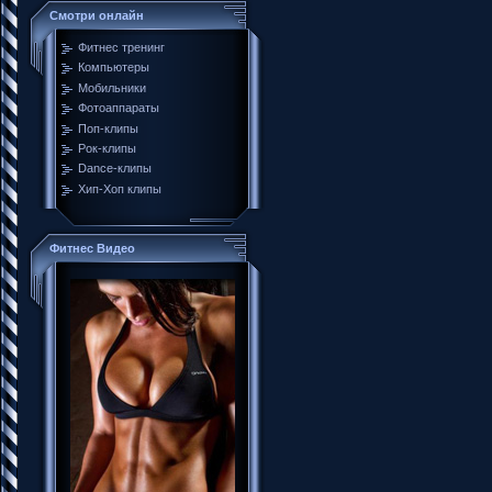
Смотри онлайн
Фитнес тренинг
Компьютеры
Мобильники
Фотоаппараты
Поп-клипы
Рок-клипы
Dance-клипы
Хип-Хоп клипы
Фитнес Видео