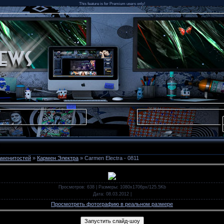
This feature is for Premium users only!
аменитостей
»
Кармен Электра
» Carmen Electra - 0811
Просмотров
: 638 |
Размеры
: 1080x1706px/125.5Kb
Дата
: 08.03.2012
|
Просмотреть фотографию в реальном размере