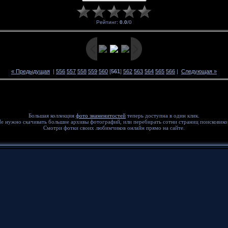
Рейтинг
:
0.0
/
0
« Предыдущая
|
556
557
558
559
560
[
561
]
562
563
564
565
566
|
Следующая »
Большая коллекция
фото знаменитостей
теперь доступна в один клик.
е нужно скачивать большие архивы фотографий, или перебирать сотни страниц поисковико
Смотри фотки своих любимчиков онлайн прямо на сайте.