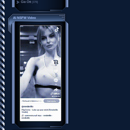
Gio Ott
[376]
AI NSFW Video