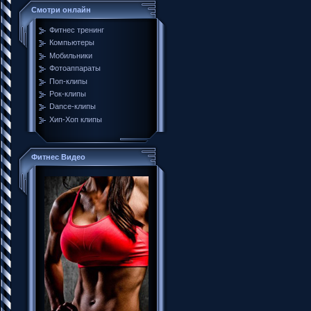
Смотри онлайн
Фитнес тренинг
Компьютеры
Мобильники
Фотоаппараты
Поп-клипы
Рок-клипы
Dance-клипы
Хип-Хоп клипы
Фитнес Видео