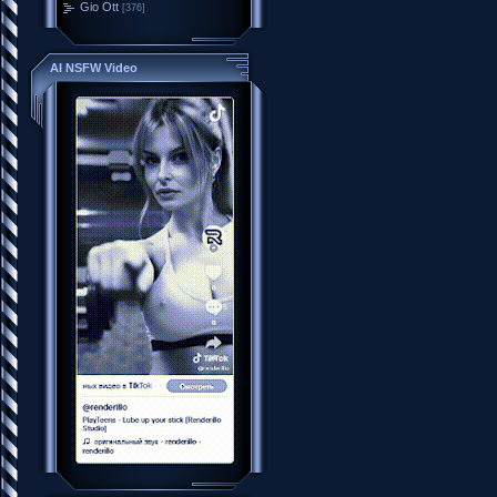
Gio Ott
[376]
AI NSFW Video