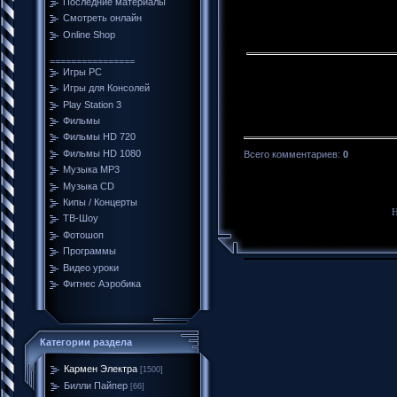
Последние материалы
Смотреть онлайн
Online Shop
================
Игры PC
Игры для Консолей
Play Station 3
Фильмы
Фильмы HD 720
Фильмы HD 1080
Всего комментариев
:
0
Музыка MP3
Музыка CD
Кипы / Концерты
Н
ТВ-Шоу
Фотошоп
Программы
Видео уроки
Фитнес Аэробика
Категории раздела
Кармен Электра
[1500]
Билли Пайпер
[66]