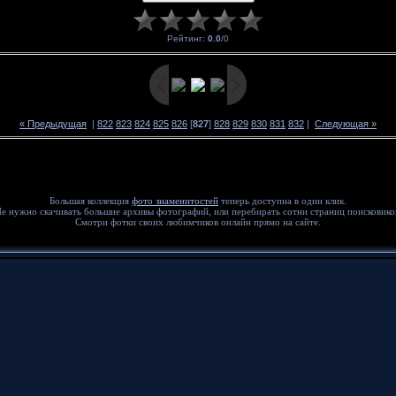
Рейтинг
:
0.0
/
0
« Предыдущая
|
822
823
824
825
826
[
827
]
828
829
830
831
832
|
Следующая »
Большая коллекция
фото знаменитостей
теперь доступна в один клик.
е нужно скачивать большие архивы фотографий, или перебирать сотни страниц поисковико
Смотри фотки своих любимчиков онлайн прямо на сайте.