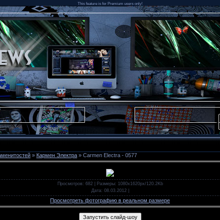
This feature is for Premium users only!
аменитостей
»
Кармен Электра
» Carmen Electra - 0577
Просмотров
: 682 |
Размеры
: 1080x1620px/120.2Kb
Дата
: 08.03.2012
|
Просмотреть фотографию в реальном размере