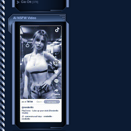
Gio Ott
[376]
AI NSFW Video