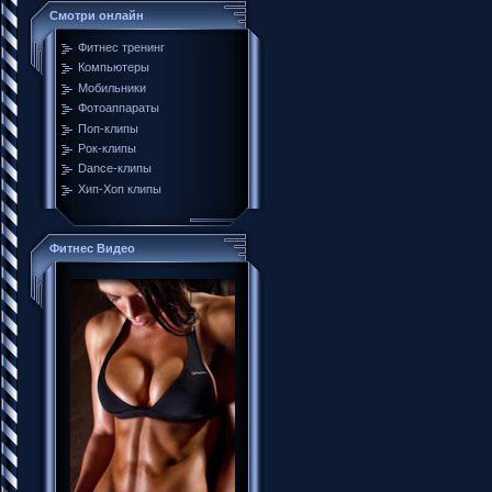
Смотри онлайн
Фитнес тренинг
Компьютеры
Мобильники
Фотоаппараты
Поп-клипы
Рок-клипы
Dance-клипы
Хип-Хоп клипы
Фитнес Видео