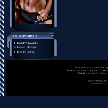
Фото Знаменитости
Валерия Козлова
Кармен Электра
Билли Пайпер
К
Геймерам предоставленна о
Дизайнерам и креативным создате
Клипы
и развлекательные
Так-же советуем вам
Ответственность з