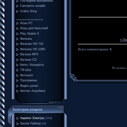
Последние материалы
Смотреть онлайн
Online Shop
================
Игры PC
Игры для Консолей
Play Station 3
Фильмы
« П
Фильмы HD 720
Фильмы HD 1080
Всего комментариев
:
0
Музыка MP3
Музыка CD
Кипы / Концерты
Не нужно 
ТВ-Шоу
Фотошоп
Программы
Видео уроки
Фитнес Аэробика
Категории раздела
Кармен Электра
[1500]
Билли Пайпер
[66]