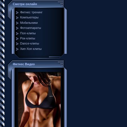
Смотри онлайн
Фитнес тренинг
Компьютеры
Мобильники
Фотоаппараты
Поп-клипы
Рок-клипы
Dance-клипы
Хип-Хоп клипы
Фитнес Видео