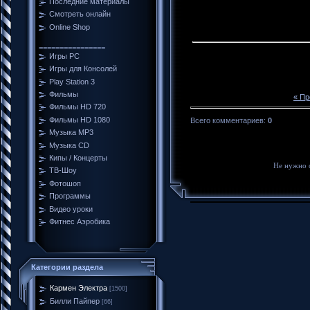
Последние материалы
Смотреть онлайн
Online Shop
================
Игры PC
Игры для Консолей
Play Station 3
Фильмы
« П
Фильмы HD 720
Фильмы HD 1080
Всего комментариев
:
0
Музыка MP3
Музыка CD
Кипы / Концерты
Не нужно 
ТВ-Шоу
Фотошоп
Программы
Видео уроки
Фитнес Аэробика
Категории раздела
Кармен Электра
[1500]
Билли Пайпер
[66]