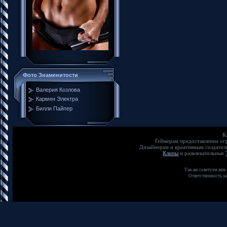
Фото Знаменитости
Валерия Козлова
Кармен Электра
Билли Пайпер
К
Геймерам предоставленна о
Дизайнерам и креативным создате
Клипы
и развлекательные
Так-же советуем вам
Ответственность з