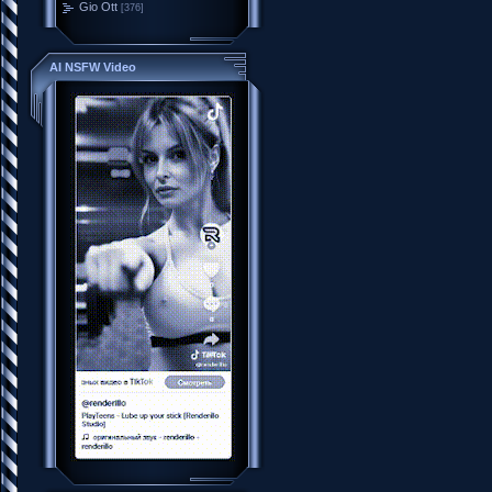
Gio Ott
[376]
AI NSFW Video