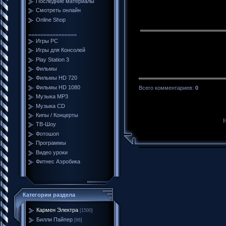
Последние материалы
Смотреть онлайн
Online Shop
================
Игры PC
Игры для Консолей
Play Station 3
Фильмы
Фильмы HD 720
Фильмы HD 1080
Всего комментариев
:
0
Музыка MP3
Музыка CD
Кипы / Концерты
Н
ТВ-Шоу
Фотошоп
Программы
Видео уроки
Фитнес Аэробика
Категории раздела
Кармен Электра
[1500]
Билли Пайпер
[66]