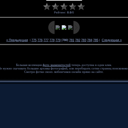
Рейтинг
:
0.0
/
0
« Предыдущая
|
775
776
777
778
779
[
780
]
781
782
783
784
785
|
Следующая »
Большая коллекция
фото знаменитостей
теперь доступна в один клик.
е нужно скачивать большие архивы фотографий, или перебирать сотни страниц поисковико
Смотри фотки своих любимчиков онлайн прямо на сайте.