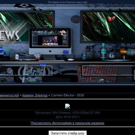
This feature is for Premium users only!
аменитостей
»
Кармен Электра
» Carmen Electra - 0530
Просмотров
: 809 |
Размеры
: 1625x1080px/117.4Kb
Дата
: 08.03.2012
|
Просмотреть фотографию в реальном размере