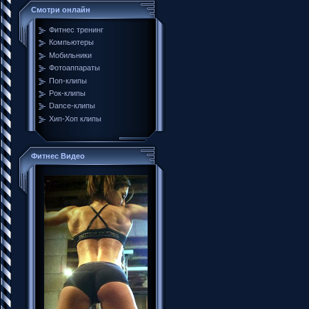
Смотри онлайн
Фитнес тренинг
Компьютеры
Мобильники
Фотоаппараты
Поп-клипы
Рок-клипы
Dance-клипы
Хип-Хоп клипы
Фитнес Видео