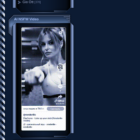
Gio Ott
[376]
AI NSFW Video