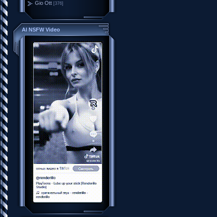
Gio Ott
[376]
AI NSFW Video