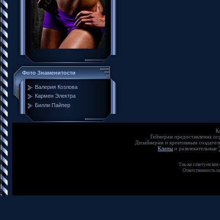
Фото Знаменитости
Валерия Козлова
Кармен Электра
Билли Пайпер
К
Геймерам предоставленна о
Дизайнерам и креативным создате
Клипы
и развлекательные
Так-же советуем вам
Ответственность з