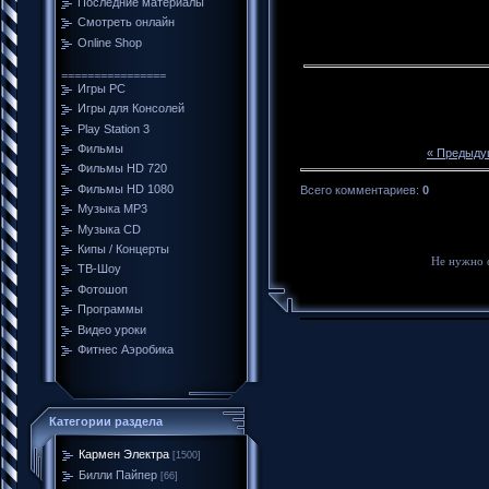
Последние материалы
Смотреть онлайн
Online Shop
================
Игры PC
Игры для Консолей
Play Station 3
Фильмы
« Предыду
Фильмы HD 720
Фильмы HD 1080
Всего комментариев
:
0
Музыка MP3
Музыка CD
Кипы / Концерты
Не нужно 
ТВ-Шоу
Фотошоп
Программы
Видео уроки
Фитнес Аэробика
Категории раздела
Кармен Электра
[1500]
Билли Пайпер
[66]