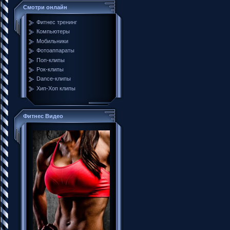
Смотри онлайн
Фитнес тренинг
Компьютеры
Мобильники
Фотоаппараты
Поп-клипы
Рок-клипы
Dance-клипы
Хип-Хоп клипы
Фитнес Видео