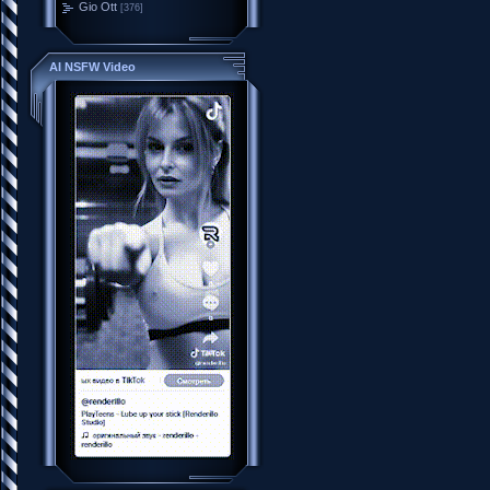
Gio Ott
[376]
AI NSFW Video