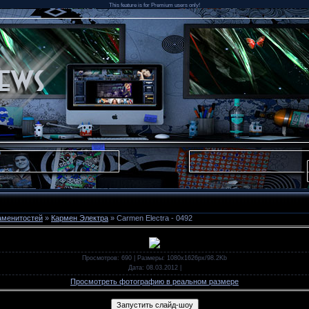
This feature is for Premium users only!
аменитостей
»
Кармен Электра
» Carmen Electra - 0492
Просмотров
: 690 |
Размеры
: 1080x1626px/98.2Kb
Дата
: 08.03.2012
|
Просмотреть фотографию в реальном размере