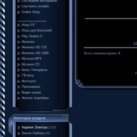
Последние материалы
Смотреть онлайн
Online Shop
================
Игры PC
Игры для Консолей
Play Station 3
Фильмы
«
Фильмы HD 720
Фильмы HD 1080
Всего комментариев
:
0
Музыка MP3
Музыка CD
Кипы / Концерты
Н
ТВ-Шоу
Фотошоп
Программы
Видео уроки
Фитнес Аэробика
Категории раздела
Кармен Электра
[1500]
Билли Пайпер
[66]