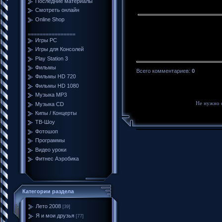
Последние материалы
Смотреть онлайн
Online Shop
================
Игры PC
Игры для Консолей
Play Station 3
Фильмы
Всего комментариев
:
0
Фильмы HD 720
Фильмы HD 1080
Музыка MP3
Не нужно 
Музыка CD
Кипы / Концерты
ТВ-Шоу
Фотошоп
Программы
Видео уроки
Фитнес Аэробика
Категории раздела
Лето 2008
[39]
Я и мои друзья
[77]