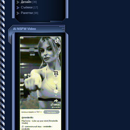
Дизайн
[36]
Съёмки
[17]
Ранетки
[96]
AI NSFW Video