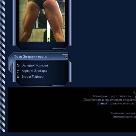
Фото Знаменитости
Валерия Козлова
Кармен Электра
Билли Пайпер
К
Геймерам предоставленна о
Дизайнерам и креативным создате
Клипы
и развлекательные
Так-же советуем вам
Ответственность з