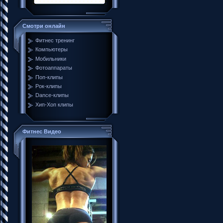
Смотри онлайн
Фитнес тренинг
Компьютеры
Мобильники
Фотоаппараты
Поп-клипы
Рок-клипы
Dance-клипы
Хип-Хоп клипы
Фитнес Видео