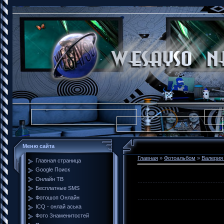
Меню сайта
Главная
»
Фотоальбом
»
Валерия
Главная страница
Google Поиск
Онлайн ТВ
Бесплатные SMS
Фотошоп Онлайн
ICQ - онлай аська
Фото Знаменитостей