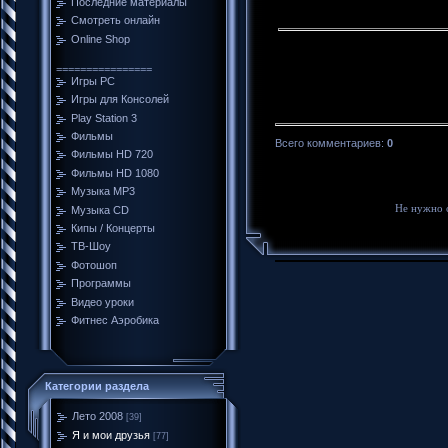
Последние материалы
Смотреть онлайн
Online Shop
================
Игры PC
Игры для Консолей
Play Station 3
Фильмы
Всего комментариев
:
0
Фильмы HD 720
Фильмы HD 1080
Музыка MP3
Не нужно 
Музыка CD
Кипы / Концерты
ТВ-Шоу
Фотошоп
Программы
Видео уроки
Фитнес Аэробика
Категории раздела
Лето 2008
[39]
Я и мои друзья
[77]