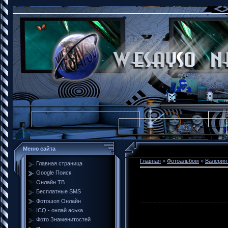
Меню сайта
Главная
»
Фотоальбом
»
Валерия
Главная страница
Google Поиск
Онлайн ТВ
Бесплатные SMS
Фотошоп Онлайн
ICQ - онлай аська
Фото Знаменитостей