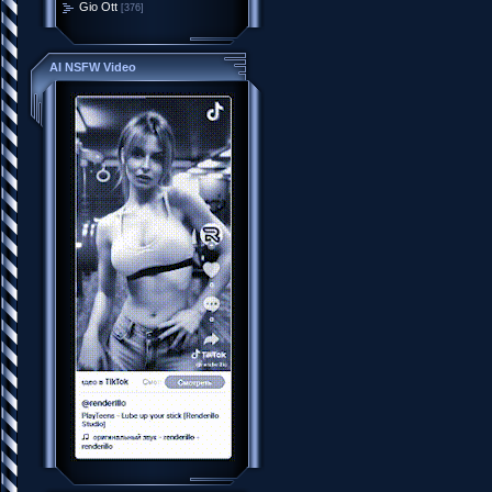
Gio Ott
[376]
AI NSFW Video