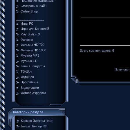
Последние материалы
Смотреть онлайн
Online Shop
================
Игры PC
Игры для Консолей
Play Station 3
Фильмы
Фильмы HD 720
Фильмы HD 1080
Всего комментариев
:
0
Музыка MP3
Музыка CD
Кипы / Концерты
Не нужно 
ТВ-Шоу
Фотошоп
Программы
Видео уроки
Фитнес Аэробика
Категории раздела
Кармен Электра
[1500]
Билли Пайпер
[66]