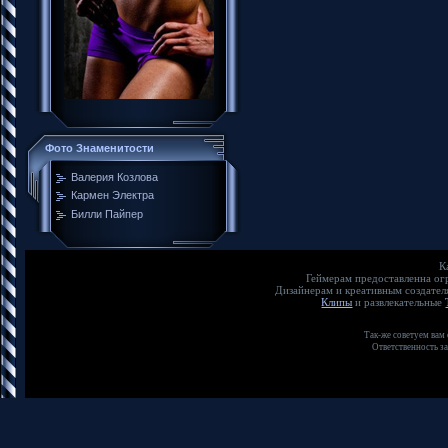
Фото Знаменитости
Валерия Козлова
Кармен Электра
Билли Пайпер
К
Геймерам предоставленна о
Дизайнерам и креативным создате
Клипы
и развлекательные
Так-же советуем вам
Ответственность з