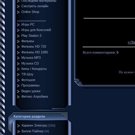
Последние материалы
Смотреть онлайн
Online Shop
================
Игры PC
Игры для Консолей
Play Station 3
Фильмы
« П
Фильмы HD 720
Фильмы HD 1080
Всего комментариев
:
0
Музыка MP3
Музыка CD
Кипы / Концерты
Не нужно 
ТВ-Шоу
Фотошоп
Программы
Видео уроки
Фитнес Аэробика
Категории раздела
Кармен Электра
[1500]
Билли Пайпер
[66]