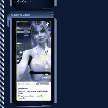
Gio Ott
[376]
AI NSFW Video