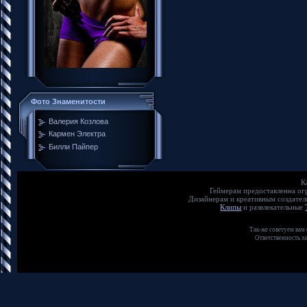
Фото Знаменитости
Валерия Козлова
Кармен Электра
Билли Пайпер
К
Геймерам предоставленна о
Дизайнерам и креативным создате
Клипы
и развлекательные
Так-же советуем вам
Ответственность з