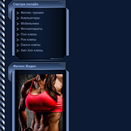
Смотри онлайн
Фитнес тренинг
Компьютеры
Мобильники
Фотоаппараты
Поп-клипы
Рок-клипы
Dance-клипы
Хип-Хоп клипы
Фитнес Видео